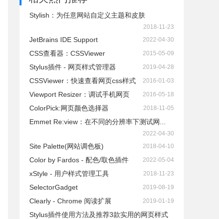
Stylish：为任意网站自定义主题和皮肤
2018-11-23
JetBrains IDE Support
2022-04-30
CSS查看器：CSSViewer
2015-05-09
Stylus插件 - 网页样式管理器
2019-04-28
CSSViewer：快速查看网页css样式
2016-01-03
Viewport Resizer：调试手机网页
2016-05-18
ColorPick:网页颜色选择器
2018-11-05
Emmet Re:view：在不同的分辨率下测试网...
2022-04-30
Site Palette(网站调色板)
2018-04-10
Color by Fardos - 配色/取色插件
2022-05-04
xStyle - 用户样式管理工具
2018-11-23
SelectorGadget
2019-08-19
Clearly - Chrome 阅读扩展
2019-01-19
Stylus插件使用方法及推荐3款实用的网页样式