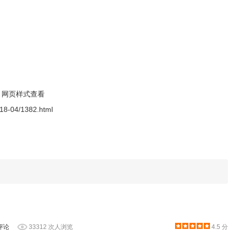
网页样式查看
该页面使用的所有色彩包括 Hex 值，对于想知道某个页面主要使用
2018-04/1382.html
SS 样式表，除了列出数值外，还直接呈现色彩预览，点选后会
图标，则可以看到网页的所有配色信息。鼠标悬浮到颜色上，可
评论
33312 次人浏览
4.5 分