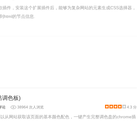
的一款插件，安装这个扩展插件后，能够为复杂网站的元素生成CSS选择器，
html的节点信息.
，当你在 CSSPeeper 开启情况下点选网页中的文字、链结、栏位或按
字体大小、行高、对齐方向及颜色等资讯，对于想知道网页中某
(网站调色板)
评论
38964 次人浏览
4.3 分
e是一款可以从网站获取该页面的基本颜色配色，一键产生完整调色盘的chrome插