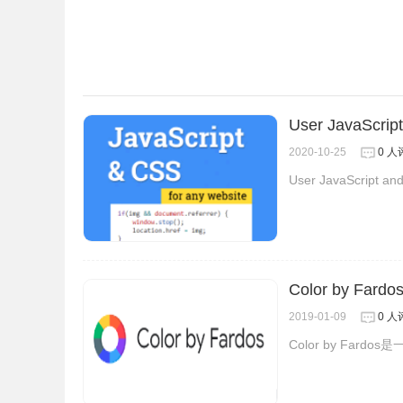
5、点开第三个相机按钮时，你可以看到许多图片。一
User JavaScri
却可以加载出所有的图片资源。鼠标悬浮上会出现图
2020-10-25
0 人
被下载。以后不管多难右击另存为的图，你都可以
User JavaScri
Color by Far
2019-01-09
0 人
Color by Far