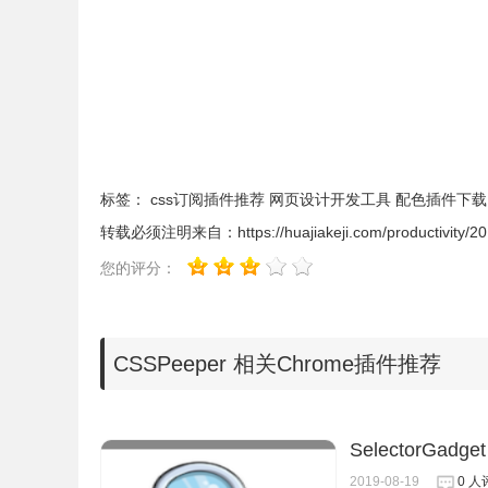
标签：
css订阅插件推荐
网页设计开发工具
配色插件下载
3、我认为 CSSPeeper最好用的就是快速列出
转载必须注明来自：
https://huajiakeji.com/productivity/
那些色系来说非常方便，而且也不太需要去挖掘 C
自动复制颜色代码。
如果点开工具的第二个颜色的
您的评分：
以快速复制颜色的 Hex 值。
CSSPeeper 相关Chrome插件推荐
SelectorGadget
2019-08-19
0 人