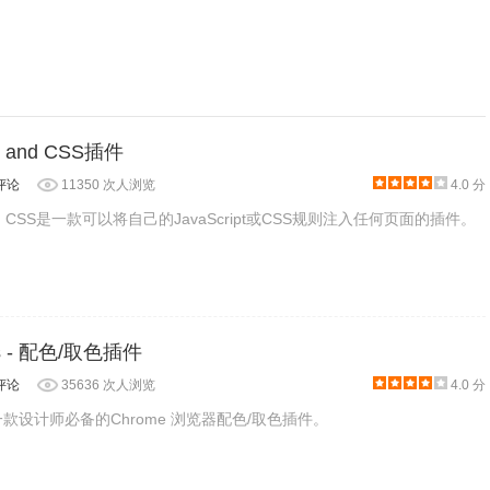
般图片是背景图时，也会无法右击保存，但 CSS PEEPER
pt and CSS插件
片的基本信息。我们点击 "EXPORT"（导出），图片即开始
评论
11350 次人浏览
4.0 分
轻松收入囊中啦。
pt and CSS是一款可以将自己的JavaScript或CSS规则注入任何页面的插件。
dos - 配色/取色插件
评论
35636 次人浏览
4.0 分
dos是一款设计师必备的Chrome 浏览器配色/取色插件。