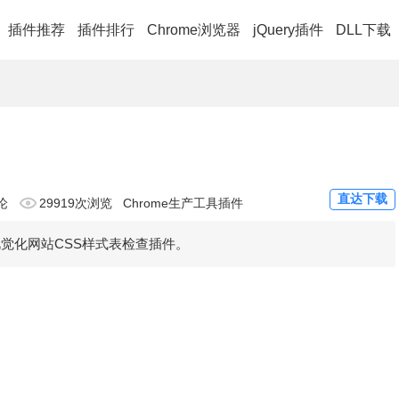
插件推荐
插件排行
Chrome浏览器
jQuery插件
DLL下载
直达下载
论
29919次浏览
Chrome生产工具插件
视觉化网站CSS样式表检查插件。