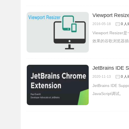
Viewport Re
2016-05-18
0 人
Viewport R
效果的谷歌浏览器插
JetBrains IDE
2020-11-13
0 人
JetBrains IDE Su
JavaScript调试。