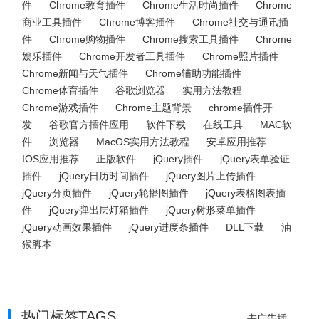
件
Chrome教育插件
Chrome生活时尚插件
Chrome
商业工具插件
Chrome博客插件
Chrome社交与通讯插
件
Chrome购物插件
Chrome搜索工具插件
Chrome
娱乐插件
Chrome开发者工具插件
Chrome照片插件
Chrome新闻与天气插件
Chrome辅助功能插件
Chrome体育插件
谷歌浏览器
实用方法教程
Chrome游戏插件
Chrome主题背景
chrome插件开
发
谷歌官方插件应用
软件下载
在线工具
MAC软
件
浏览器
MacOS实用方法教程
安卓应用推荐
IOS应用推荐
正版软件
jQuery插件
jQuery表单验证
插件
jQuery日历时间插件
jQuery图片上传插件
jQuery分页插件
jQuery轮播图插件
jQuery表格图表插
件
jQuery弹出层灯箱插件
jQuery树形菜单插件
jQuery动画效果插件
jQuery进度条插件
DLL下载
油
猴脚本
热门标签TAGS
去广告插