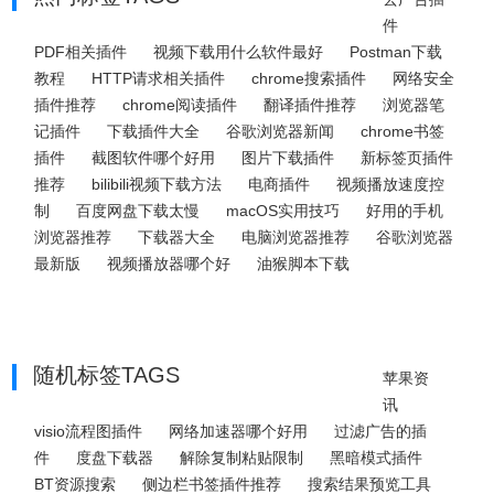
件
PDF相关插件
视频下载用什么软件最好
Postman下载
教程
HTTP请求相关插件
chrome搜索插件
网络安全
插件推荐
chrome阅读插件
翻译插件推荐
浏览器笔
记插件
下载插件大全
谷歌浏览器新闻
chrome书签
插件
截图软件哪个好用
图片下载插件
新标签页插件
推荐
bilibili视频下载方法
电商插件
视频播放速度控
制
百度网盘下载太慢
macOS实用技巧
好用的手机
浏览器推荐
下载器大全
电脑浏览器推荐
谷歌浏览器
最新版
视频播放器哪个好
油猴脚本下载
随机标签TAGS
苹果资
讯
visio流程图插件
网络加速器哪个好用
过滤广告的插
件
度盘下载器
解除复制粘贴限制
黑暗模式插件
BT资源搜索
侧边栏书签插件推荐
搜索结果预览工具