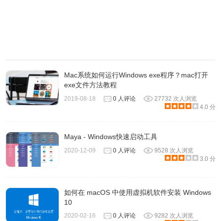
hosts文件修改方法
Mac系统如何运行Windows exe程序？mac打开
1、找到hosts文件；
exe文件方法教程
2、更改hosts为允许安全控制状态；
2019-08-18
0 人评论
27732 次人浏览
4.0 分
3、将hosts文件复制/移动到桌面，用记事本打开！将修改后
的hosts文件放入原来的位置替换以前的hosts文件即可！
Maya - Windows快速启动工具
2020-12-09
0 人评论
9528 次人浏览
hosts文件修改范例
3.0 分
以 Windows10 首先打开文件夹
C:\Windows\System32\drivers\etc，找到hosts文件，右键属
如何在 macOS 中使用虚拟机软件安装 Windows
性-安全里面修改权限。把 hosts 文件移动到桌面，打开方式
10
选择记事本，在文末添加 ip 地址和域名（之间加一个空
2020-02-16
0 人评论
9282 次人浏览