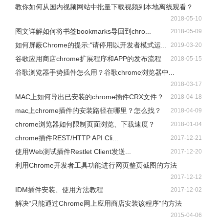
教你如何从国内视频网站中批量下载视频到本地离线观看？
2018-05-10
图文详解如何将书签bookmarks导回到chro...
2018-05-09
如何屏蔽Chrome的提示:"请停用以开发者模式运...
2019-03-20
谷歌应用商店chrome扩展程序和APP的发布流程
2018-05-15
谷歌浏览器手势插件怎么用？谷歌chrome浏览器中...
2018-03-17
MAC上如何导出已安装的chrome插件CRX文件？
2018-04-18
mac上chrome插件的安装路径在哪里？怎么找？
2018-04-09
chrome浏览器如何限制页面浏览、下载速度？
2018-01-04
chrome插件REST/HTTP API Cli...
2017-12-21
使用Web测试插件Restlet Client发送...
2017-12-20
利用Chrome开发者工具功能进行网页整页截图的方法
2017-12-12
IDM插件安装、使用方法教程
2017-12-02
解决“只能通过Chrome网上应用商店安装该程序”的方法
2015-04-06