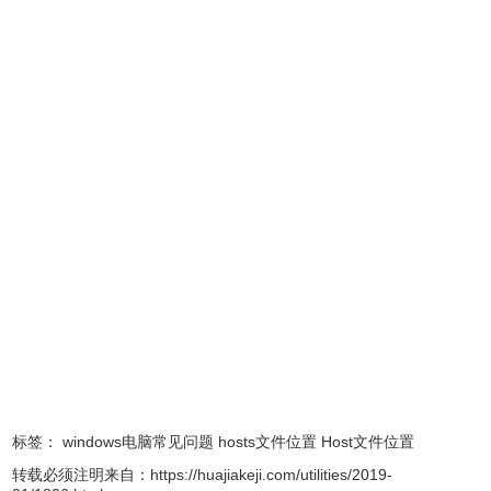
hosts文件修改的注意事项
Win10系统默认是没有权限去编辑保存系统里的文件，解决
的办法就是把自己的帐户权限提高，在属性-安全里面修改权
限。
标签：
windows电脑常见问题
hosts文件位置
Host文件位置
转载必须注明来自：
https://huajiakeji.com/utilities/2019-