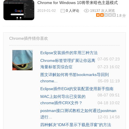
Chrome for Windows 10将带来暗色主题模式
2019-01-02
0 人评论
19137 次人浏览
1.8 分
Chrome插件猜你喜欢
Eclipse安装插件的常用三种方法
07-05 07:23
Chrome标签管理扩展让你远离
海量标签页综合症
07-23 16:02
图文详解如何将书签bookmarks导回到
chrome...
05-09 11:19
Eclipse插件EGit的安装配置使用新手指南
08-07 09:51
MAC上如何导出已安装的
chrome插件CRX文件？
04-18 10:02
postman接口测试教程之如何通过postman
进行...
12-01 14:58
四种解决“IDM不显示下载悬浮窗”的方法