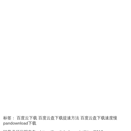
2、打包下载
打包下载：选中文件夹或多个文件 -> 提取链接 -> 复制下载
链接到迅雷等下载器进行下载 （单个文件提取到的链接速度
慢）
标签：
百度云下载
百度云盘下载提速方法
百度云盘下载速度慢
pandownload下载