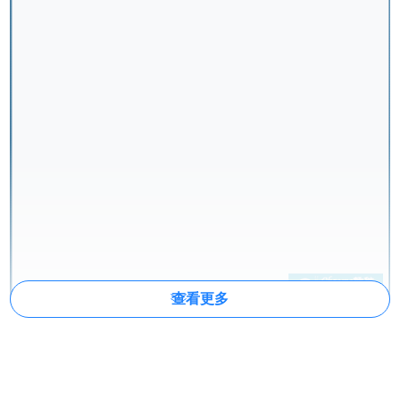
查看更多
“下载请使用分享下载“
使用分享下载可以杜绝很多问题，如
果文件无法分享可以提取链接用多线程下载软件下载，例如
IDM
等，下载速度可能略弱与pandownload.