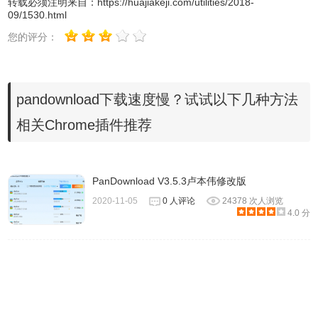
转载必须注明来自：
https://huajiakeji.com/utilities/2018-
09/1530.html
您的评分：
pandownload下载速度慢？试试以下几种方法
相关Chrome插件推荐
PanDownload V3.5.3卢本伟修改版
3、
管理员权限打开
pandownload
2020-11-05
0 人评论
24378 次人浏览
4.0 分
经常发现下载速度是几kb，或者底部显示无法创建文件什么
的。今天小编就来教你一招：使用管理员权限打开它。依然
是右键pandownload，然后选择属性。