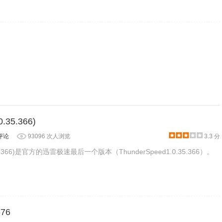
达到的最大上传、下载速度，并且它提供的控制维度也足够丰富：
 Folx 自动降速，不需要再做任何操作即可避免网速被占用的
35.366)
评论
93096 次人浏览
3.3 分
5.366)是官方的迅雷极速最后一个版本（ThunderSpeed1.0.35.366）。
576