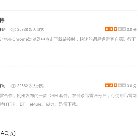
理下载文件变得更加得心应手。
持
评论
25338 次人浏览
3.0 分
，让您在Chrome浏览器中点击下载链接时，快速的调起迅雷客户端进行下
评论
32662 次人浏览
3.0 分
雷合作，刚刚发布的一款 DSM 套件。在登录迅雷账号后，可使用迅雷网
HTTP、BT、eMule、磁力、迅雷下载。
AC版)