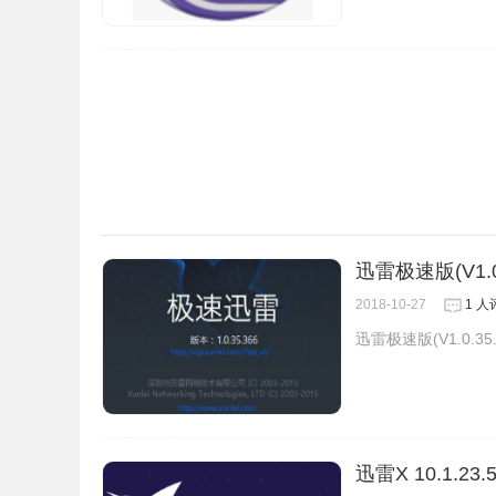
2、智能速控
顾名思义，这一功能可以让你自定义 Folx 能
分别设置上传和下载的最大速度；
指定应用运行时开启速控；
根据星期、时间段开启速控。
设置好「智能速控」，在每个周五的「电影之夜」让
迅雷极速版(V1.0.
困扰。
2018-10-27
1 人
迅雷极速版(V1.0.3
迅雷X 10.1.23.