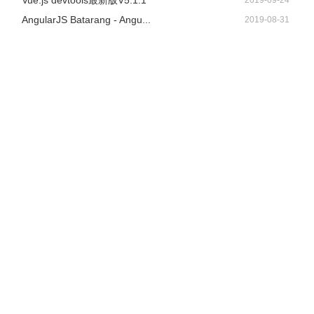
Vue.js devtools最新版V5.1.1
2019-09-24
AngularJS Batarang - Angu...
2019-08-31