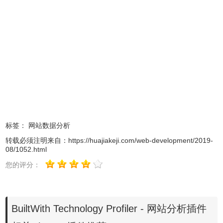
Nielsen）、框架（.NET，Java）、发布（WordPress，
Blogger）、广告（DoubleClick，AdSense）、
CDN
（Amazon S3，Limelight）、标准 、
RSS
、托管软件
（Apache，IIS，CentOS，Debian）。
BuiltWith Technology Profiler使用方法
1.BuiltWith Technology Profiler插件离线安装的方法参照一
下方法：老版本Chrome浏览器，首先在标签页输入
标签：
网站数据分析
【chrome://extensions/】进入chrome扩展程序，解压你在本
转载必须注明来自：
https://huajiakeji.com/web-development/2019-
站下载的插件，并拖入扩展程序页即可。
08/1052.html
您的评分：
BuiltWith Technology Profiler - 网站分析插件