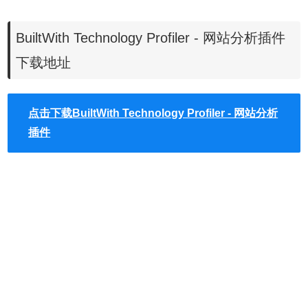
BuiltWith Technology Profiler - 网站分析插件
下载地址
点击下载BuiltWith Technology Profiler - 网站分析
插件
BuiltWith Technology Profiler功能
1.在查找页面后，BuiltWith返回在页面上可以找到的所有技
术。
2.建立的目的是帮助开发人员，研究人员和设计人员了解页
面正在使用什么技术，这可能有助于他们决定自己实施哪些
技术。
3.内置技术跟踪包括小部件（快照预览）、分析（Google，