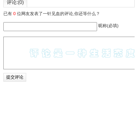
评论:(0)
7.点击Relationship可以查看关系。
已有
0
位网友发表了一针见血的评论,你还等什么？
8点击Redirects可以重定向。
昵称(必填)
BuiltWith Technology Profiler更新日志
2.8 版
重新构建使用带有设计的刷新构建的版本!
版本2.6
修复修复高级选项卡的安全策略错误。 2.5 版支持显示网站
之间关系的 “关系” 选项卡。超级用户 rejoice-preferences 允
许您隐藏链接和描述。
2.4 版。
版本 2.3
现在支持 HTTPS 查找。