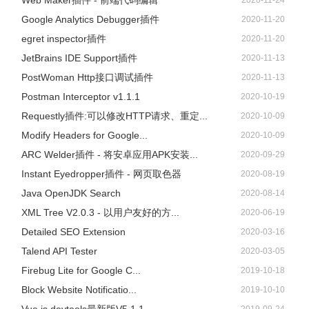
Web Maker插件 - 前端代码编辑
2020-11-24
Google Analytics Debugger插件
2020-11-20
egret inspector插件
2020-11-20
JetBrains IDE Support插件
2020-11-13
PostWoman Http接口调试插件
2020-11-13
Postman Interceptor v1.1.1
2020-10-19
Requestly插件:可以修改HTTP请求、重定...
2020-10-09
Modify Headers for Google...
2020-10-09
ARC Welder插件 - 将安卓应用APK安装...
2020-09-29
Instant Eyedropper插件 - 网页取色器
2020-08-19
Java OpenJDK Search
2020-08-14
XML Tree V2.0.3 - 以用户友好的方...
2020-06-19
Detailed SEO Extension
2020-03-16
Talend API Tester
2020-03-05
Firebug Lite for Google C...
2019-10-18
Block Website Notificatio...
2019-10-10