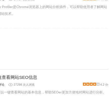
hnology Profiler是Chrome浏览器上的网站分析插件，可以帮助使用者了解网站
e网站技术。
架），在加载网页时检查NSFW的图片。
n:快速查看网站SEO信息
评论
27298 次人浏览
4.2 分
n是一款可以一键查看网站的基本信息，帮助SEOer更加方便地对网站进行分析。