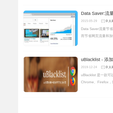
Data Saver
2015-05-29
0 人
Data Saver
而节省网页流量和加
uBlacklist 
5、当加载一个网页时，所有的图像都将保持隐藏状
2019-12-24
0 人
他们仍然隐藏。否则，它们就会变得可见。
uBlacklist 
Chrome、Fire