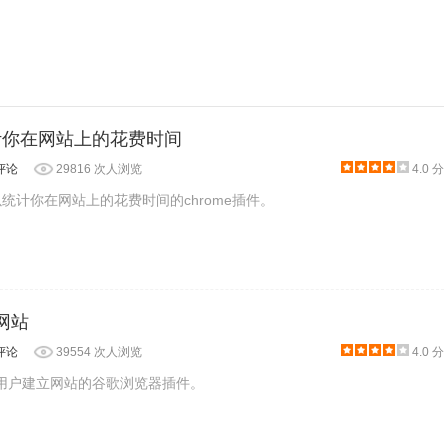
：统计你在网站上的花费时间
评论
29816 次人浏览
4.0 分
款可以统计你在网站上的花费时间的chrome插件。
网站
评论
39554 次人浏览
4.0 分
针对色情图片的审核，不包括文字，写实暴力，政治相关不当内容
助用户建立网站的谷歌浏览器插件。