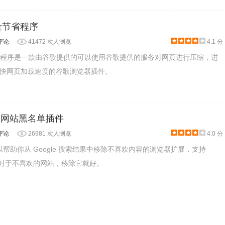
:流量节省程序
评论
41472 次人浏览
4.1 分
流量节省程序是一款由谷歌提供的可以使用谷歌提供的服务对网页进行压缩，进
快网页加载速度的谷歌浏览器插件。
- 添加网站黑名单插件
态，直到发现它们是否是NSFW。如果他们被发现是NSFW，
评论
26981 次人浏览
4.0 分
是一款可以帮助你从 Google 搜索结果中移除不喜欢内容的浏览器扩展，支持
fox，对于不喜欢的网站，移除它就好。