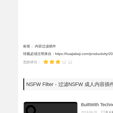
2、
最新版本的chrome浏览器直接拖放安装时会出现“
Chrome插件安装时出现"CRX-HEADER-INVALI
标签：
内容过滤插件
转载必须注明来自：
https://huajiakeji.com/productivity/
您的评分：
NSFW Filter - 过滤NSFW 成人内
3、插件安装后会出现在
浏览器
右上方的插件栏中,
择要加载的NSFW内容量
。
BuiltWith Tec
2019-08-26
0 人