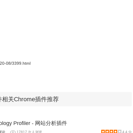
程序包无效CRX-HEADER-INVALID”的报错信息，参照：
D"解决方法
，安装好后即可使用。
2020-08/3399.html
容插件相关Chrome插件推荐
点击插件图标会出现下图，你可以选择是否开启查看NSFW和选
hnology Profiler - 网站分析插件
评论
17817 次人浏览
4.4 分