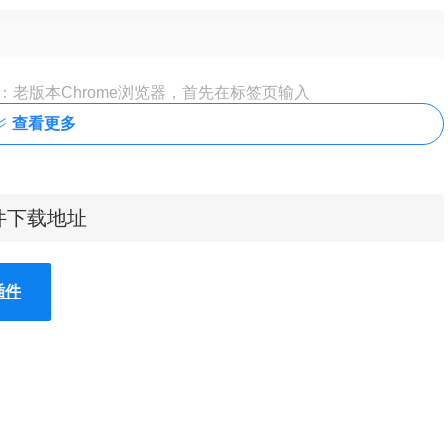
：老版本
Chrome浏览器
，首先在标签页输入
e扩展程序，解压你在本站下载的插件，并拖入扩展程序页即可。
查看更多
容插件下载地址
插件