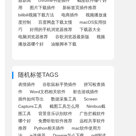
器新闻
chrome书签插件
截图软件哪个好
用
图片下载插件
新标签页插件推荐
bilibili视频下载方法
电商插件
视频播放速
度控制
百度网盘下载太慢
macOS实用技
巧
好用的手机浏览器推荐
下载器大全
电脑浏览器推荐
谷歌浏览器最新版
视频
播放器哪个好
油猴脚本下载
随机标签TAGS
表情插件
谷歌鼠标手势插件
拼写检查插
件
Word文档相关软件
射击游戏插件
插件如何导出
数据采集工具
Screen
Capture工具
截图工具怎么用
Nimbus截
图工具
背景音乐识别软件
广告拦截软件
哪个好
免费听歌软件推荐
远程共享软件
推荐
Python相关插件
mac软件使用方
法
js选择器
Downie怎么下载
pdf阅读