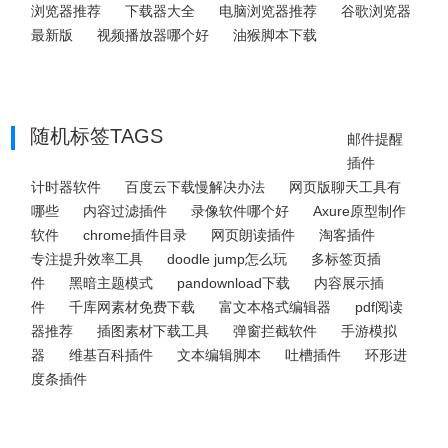
浏览器推荐
下载器大全
电脑浏览器推荐
谷歌浏览器
最新版
视频播放器哪个好
油猴脚本下载
随机标签TAGS
邮件提醒
插件
计时器软件
百度云下载慢解决办法
网页版聊天工具有
哪些
内容过滤插件
录像软件哪个好
Axure原型制作
软件
chrome插件目录
网页朗读插件
淘客插件
专注提升效率工具
doodle jump怎么玩
多标签页插
件
黑暗主题模式
pandownload下载
内容展示插
件
千库网素材免费下载
富文本格式编辑器
pdf阅读
器推荐
插图素材下载工具
弹窗拦截软件
手游模拟
器
维基百科插件
文本编辑脚本
吐槽插件
环形进
度条插件