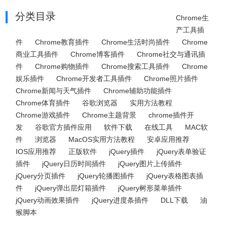
分类目录
Chrome生
产工具插
件
Chrome教育插件
Chrome生活时尚插件
Chrome
商业工具插件
Chrome博客插件
Chrome社交与通讯插
件
Chrome购物插件
Chrome搜索工具插件
Chrome
娱乐插件
Chrome开发者工具插件
Chrome照片插件
Chrome新闻与天气插件
Chrome辅助功能插件
Chrome体育插件
谷歌浏览器
实用方法教程
Chrome游戏插件
Chrome主题背景
chrome插件开
发
谷歌官方插件应用
软件下载
在线工具
MAC软
件
浏览器
MacOS实用方法教程
安卓应用推荐
IOS应用推荐
正版软件
jQuery插件
jQuery表单验证
插件
jQuery日历时间插件
jQuery图片上传插件
jQuery分页插件
jQuery轮播图插件
jQuery表格图表插
件
jQuery弹出层灯箱插件
jQuery树形菜单插件
jQuery动画效果插件
jQuery进度条插件
DLL下载
油
猴脚本