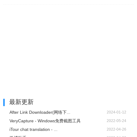
最新更新
After Link Downloader(网络下...
2024-01-12
VeryCapture - Windows免费截图工具
2022-05-24
iTour chat translation - ...
2022-04-26