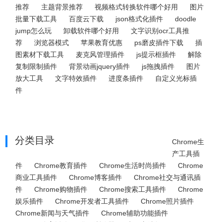
推荐
主题背景推荐
视频格式转换软件哪个好用
图片
批量下载工具
百度云下载
json格式化插件
doodle
jump怎么玩
卸载软件哪个好用
文字识别ocr工具推
荐
浏览器模式
苹果教育优惠
ps磨皮插件下载
插
图素材下载工具
麦克风管理插件
js提示框插件
解除
复制限制插件
背景动画jquery插件
js拖拽插件
图片
放大工具
文字特效插件
进度条插件
自定义光标插
件
分类目录
Chrome生
产工具插
件
Chrome教育插件
Chrome生活时尚插件
Chrome
商业工具插件
Chrome博客插件
Chrome社交与通讯插
件
Chrome购物插件
Chrome搜索工具插件
Chrome
娱乐插件
Chrome开发者工具插件
Chrome照片插件
Chrome新闻与天气插件
Chrome辅助功能插件