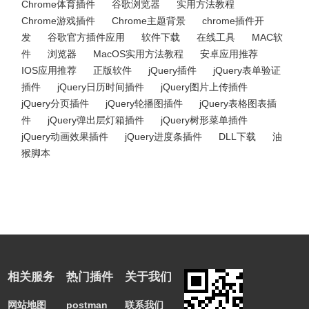
Chrome体育插件
谷歌浏览器
实用方法教程
Chrome游戏插件
Chrome主题背景
chrome插件开
发
谷歌官方插件应用
软件下载
在线工具
MAC软
件
浏览器
MacOS实用方法教程
安卓应用推荐
IOS应用推荐
正版软件
jQuery插件
jQuery表单验证
插件
jQuery日历时间插件
jQuery图片上传插件
jQuery分页插件
jQuery轮播图插件
jQuery表格图表插
件
jQuery弹出层灯箱插件
jQuery树形菜单插件
jQuery动画效果插件
jQuery进度条插件
DLL下载
油
猴脚本
相关服务
热门插件
关于我们
网站地图
postman
联系我们