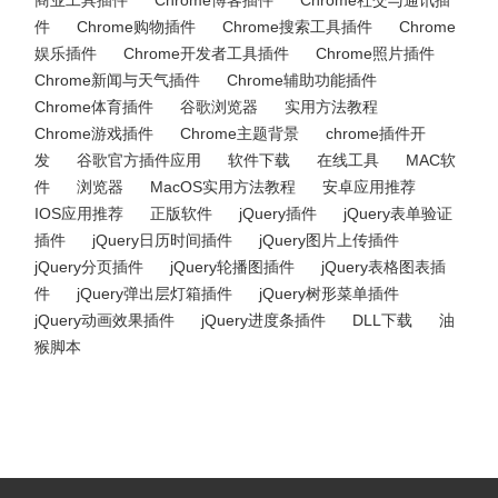
商业工具插件
Chrome博客插件
Chrome社交与通讯插
件
Chrome购物插件
Chrome搜索工具插件
Chrome
娱乐插件
Chrome开发者工具插件
Chrome照片插件
Chrome新闻与天气插件
Chrome辅助功能插件
Chrome体育插件
谷歌浏览器
实用方法教程
Chrome游戏插件
Chrome主题背景
chrome插件开
发
谷歌官方插件应用
软件下载
在线工具
MAC软
件
浏览器
MacOS实用方法教程
安卓应用推荐
IOS应用推荐
正版软件
jQuery插件
jQuery表单验证
插件
jQuery日历时间插件
jQuery图片上传插件
jQuery分页插件
jQuery轮播图插件
jQuery表格图表插
件
jQuery弹出层灯箱插件
jQuery树形菜单插件
jQuery动画效果插件
jQuery进度条插件
DLL下载
油
猴脚本