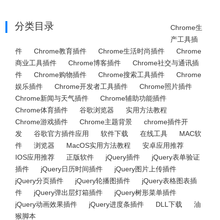
分类目录
Chrome生
产工具插
件
Chrome教育插件
Chrome生活时尚插件
Chrome
商业工具插件
Chrome博客插件
Chrome社交与通讯插
件
Chrome购物插件
Chrome搜索工具插件
Chrome
娱乐插件
Chrome开发者工具插件
Chrome照片插件
Chrome新闻与天气插件
Chrome辅助功能插件
Chrome体育插件
谷歌浏览器
实用方法教程
Chrome游戏插件
Chrome主题背景
chrome插件开
发
谷歌官方插件应用
软件下载
在线工具
MAC软
件
浏览器
MacOS实用方法教程
安卓应用推荐
IOS应用推荐
正版软件
jQuery插件
jQuery表单验证
插件
jQuery日历时间插件
jQuery图片上传插件
jQuery分页插件
jQuery轮播图插件
jQuery表格图表插
件
jQuery弹出层灯箱插件
jQuery树形菜单插件
jQuery动画效果插件
jQuery进度条插件
DLL下载
油
猴脚本