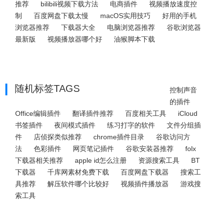
推荐
bilibili视频下载方法
电商插件
视频播放速度控
制
百度网盘下载太慢
macOS实用技巧
好用的手机
浏览器推荐
下载器大全
电脑浏览器推荐
谷歌浏览器
最新版
视频播放器哪个好
油猴脚本下载
随机标签TAGS
控制声音
的插件
Office编辑插件
翻译插件推荐
百度相关工具
iCloud
书签插件
夜间模式插件
练习打字的软件
文件分组插
件
店侦探类似推荐
chrome插件目录
谷歌访问方
法
色彩插件
网页笔记插件
谷歌安装器推荐
folx
下载器相关推荐
apple id怎么注册
资源搜索工具
BT
下载器
千库网素材免费下载
百度网盘下载器
搜索工
具推荐
解压软件哪个比较好
视频插件播放器
游戏搜
索工具