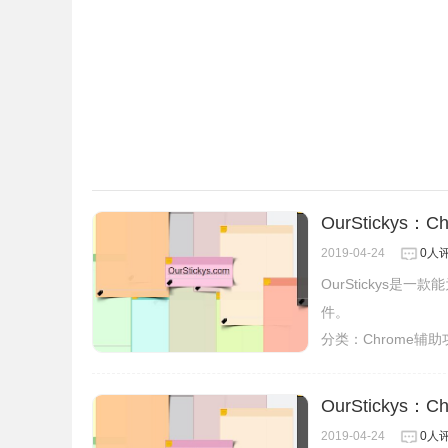
OurStickys
2019-04-24
0人
OurStickys
件。
分类：
Chrome辅
OurStickys
2019-04-24
0人