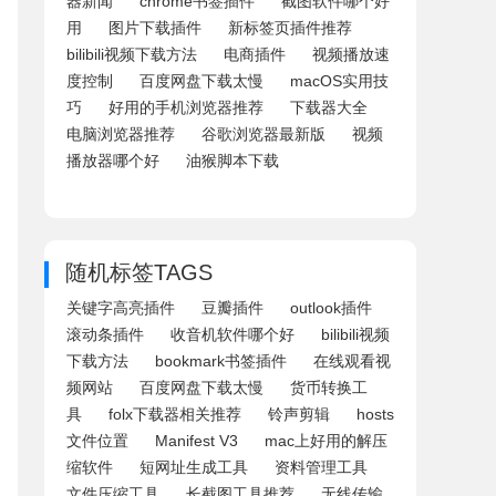
器新闻
chrome书签插件
截图软件哪个好
用
图片下载插件
新标签页插件推荐
bilibili视频下载方法
电商插件
视频播放速
度控制
百度网盘下载太慢
macOS实用技
巧
好用的手机浏览器推荐
下载器大全
电脑浏览器推荐
谷歌浏览器最新版
视频
播放器哪个好
油猴脚本下载
随机标签TAGS
关键字高亮插件
豆瓣插件
outlook插件
滚动条插件
收音机软件哪个好
bilibili视频
下载方法
bookmark书签插件
在线观看视
频网站
百度网盘下载太慢
货币转换工
具
folx下载器相关推荐
铃声剪辑
hosts
文件位置
Manifest V3
mac上好用的解压
缩软件
短网址生成工具
资料管理工具
文件压缩工具
长截图工具推荐
无线传输