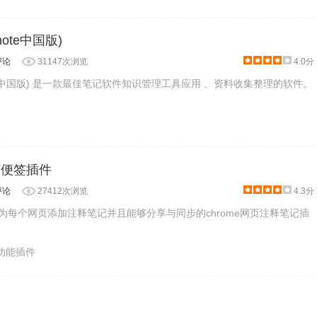
note中国版)
评论
31147次浏览
4.0分
note中国版) 是一款最佳笔记软件知识管理工具应用 、资料收集整理的软件。
:网页便签插件
评论
27412次浏览
4.3分
是一款能为每个网页添加注释笔记并且能够分享与同步的chrome网页注释笔记插
助功能插件