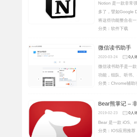
Notion 是一
多了，譬如Google Dr
将这些功能整合在一起
分类：
软件下载
微信读书助手
2020-03-24
0人
微信读书助手是一款针
功能，组队、听书、
分类：
Chrome辅
Bear熊掌记 –
2019-02-23
0人
Bear 是一款 iO
分类：
IOS应用推荐