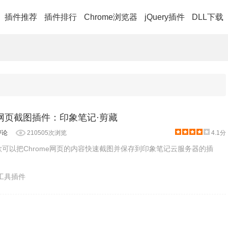
插件推荐
插件排行
Chrome浏览器
jQuery插件
DLL下载
器网页截图插件：印象笔记·剪藏
评论
210505次浏览
4.1分
款可以把Chrome网页的内容快速截图并保存到印象笔记云服务器的插
产工具插件