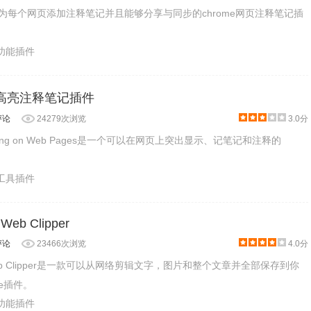
是一款能为每个网页添加注释笔记并且能够分享与同步的chrome网页注释笔记插
助功能插件
 网页高亮注释笔记插件
评论
24279次浏览
3.0分
e Taking on Web Pages是一个可以在网页上突出显示、记笔记和注释的
产工具插件
 Web Clipper
评论
23466次浏览
4.0分
ok Web Clipper是一款可以从网络剪辑文字，图片和整个文章并全部保存到你
me插件。
助功能插件