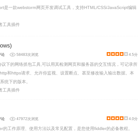
Support是一款webstorm网页开发调试工具，支持HTML/CSS/JavaScript编辑
发者工具插件
dows)
评论
58483次浏览
4.5分
HTTP协议下的网络抓包工具,可以用其检测网页和服务器的交互情况，可记录所
ttp和https请求、允许你监视、设置断点、甚至修改输入输出数据。本
ws系统下的版本。
发者工具插件
评论
47972次浏览
4.0分
ler的工作原理、使用方法以及常见配置，是您使用fiddler的必备教程。