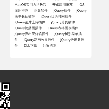
MacOS实用方法教程
安卓应用推荐
IOS
应用推荐
正版软件
jQuery插件
jQuery
表单验证插件
jQuery日历时间插件
jQuery图片上传插件
jQuery分页插件
jQuery轮播图插件
jQuery表格图表插件
jQuery弹出层灯箱插件
jQuery树形菜单插
件
jQuery动画效果插件
jQuery进度条插
件
DLL下载
油猴脚本