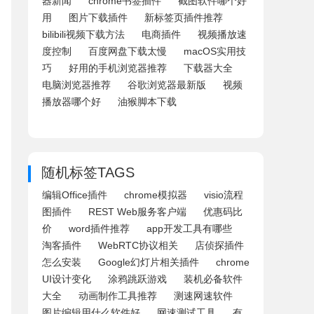
器新闻
chrome书签插件
截图软件哪个好
用
图片下载插件
新标签页插件推荐
bilibili视频下载方法
电商插件
视频播放速
度控制
百度网盘下载太慢
macOS实用技
巧
好用的手机浏览器推荐
下载器大全
电脑浏览器推荐
谷歌浏览器最新版
视频
播放器哪个好
油猴脚本下载
随机标签TAGS
编辑Office插件
chrome模拟器
visio流程
图插件
REST Web服务客户端
优惠码比
价
word插件推荐
app开发工具有哪些
淘客插件
WebRTC协议相关
店侦探插件
怎么安装
Google幻灯片相关插件
chrome
UI设计变化
涂鸦跳跃游戏
装机必备软件
大全
动画制作工具推荐
测速网速软件
图片编辑用什么软件好
网速测试工具
有