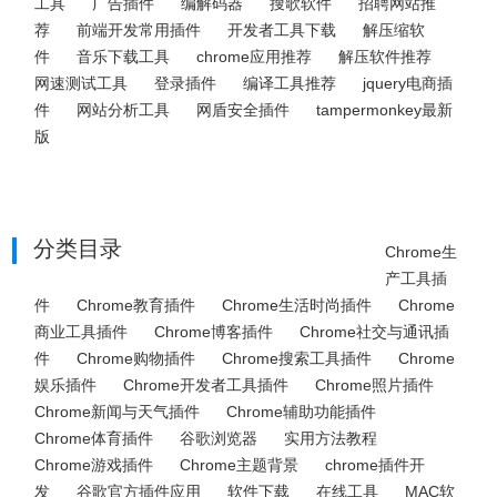
工具
广告插件
编解码器
搜歌软件
招聘网站推
荐
前端开发常用插件
开发者工具下载
解压缩软
件
音乐下载工具
chrome应用推荐
解压软件推荐
网速测试工具
登录插件
编译工具推荐
jquery电商插
件
网站分析工具
网盾安全插件
tampermonkey最新
版
分类目录
Chrome生
产工具插
件
Chrome教育插件
Chrome生活时尚插件
Chrome
商业工具插件
Chrome博客插件
Chrome社交与通讯插
件
Chrome购物插件
Chrome搜索工具插件
Chrome
娱乐插件
Chrome开发者工具插件
Chrome照片插件
Chrome新闻与天气插件
Chrome辅助功能插件
Chrome体育插件
谷歌浏览器
实用方法教程
Chrome游戏插件
Chrome主题背景
chrome插件开
发
谷歌官方插件应用
软件下载
在线工具
MAC软