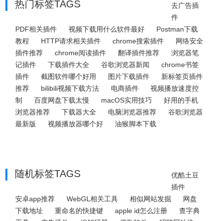
热门标签TAGS
去广告插
件
PDF相关插件
视频下载用什么软件最好
Postman下载
教程
HTTP请求相关插件
chrome搜索插件
网络安全
插件推荐
chrome阅读插件
翻译插件推荐
浏览器笔
记插件
下载插件大全
谷歌浏览器新闻
chrome书签
插件
截图软件哪个好用
图片下载插件
新标签页插件
推荐
bilibili视频下载方法
电商插件
视频播放速度控
制
百度网盘下载太慢
macOS实用技巧
好用的手机
浏览器推荐
下载器大全
电脑浏览器推荐
谷歌浏览器
最新版
视频播放器哪个好
油猴脚本下载
随机标签TAGS
优酷土豆
插件
安卓app推荐
WebGL相关工具
相似网站发掘
网盘
下载地址
重命名的快捷键
apple id怎么注册
查字典