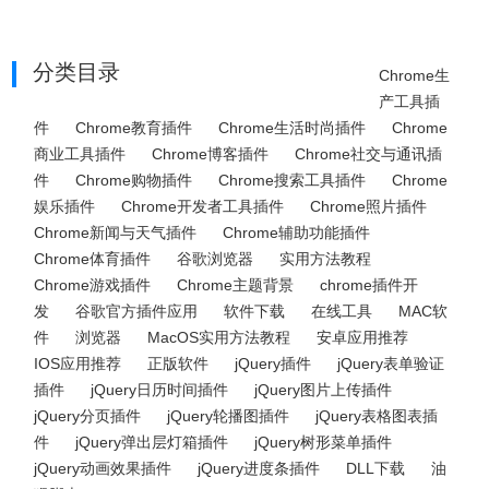
分类目录
Chrome生
产工具插
件
Chrome教育插件
Chrome生活时尚插件
Chrome
商业工具插件
Chrome博客插件
Chrome社交与通讯插
件
Chrome购物插件
Chrome搜索工具插件
Chrome
娱乐插件
Chrome开发者工具插件
Chrome照片插件
Chrome新闻与天气插件
Chrome辅助功能插件
Chrome体育插件
谷歌浏览器
实用方法教程
Chrome游戏插件
Chrome主题背景
chrome插件开
发
谷歌官方插件应用
软件下载
在线工具
MAC软
件
浏览器
MacOS实用方法教程
安卓应用推荐
IOS应用推荐
正版软件
jQuery插件
jQuery表单验证
插件
jQuery日历时间插件
jQuery图片上传插件
jQuery分页插件
jQuery轮播图插件
jQuery表格图表插
件
jQuery弹出层灯箱插件
jQuery树形菜单插件
jQuery动画效果插件
jQuery进度条插件
DLL下载
油