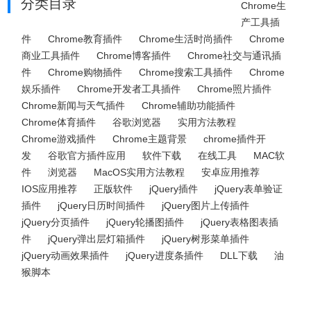
分类目录
Chrome生
产工具插
件
Chrome教育插件
Chrome生活时尚插件
Chrome
商业工具插件
Chrome博客插件
Chrome社交与通讯插
件
Chrome购物插件
Chrome搜索工具插件
Chrome
娱乐插件
Chrome开发者工具插件
Chrome照片插件
Chrome新闻与天气插件
Chrome辅助功能插件
Chrome体育插件
谷歌浏览器
实用方法教程
Chrome游戏插件
Chrome主题背景
chrome插件开
发
谷歌官方插件应用
软件下载
在线工具
MAC软
件
浏览器
MacOS实用方法教程
安卓应用推荐
IOS应用推荐
正版软件
jQuery插件
jQuery表单验证
插件
jQuery日历时间插件
jQuery图片上传插件
jQuery分页插件
jQuery轮播图插件
jQuery表格图表插
件
jQuery弹出层灯箱插件
jQuery树形菜单插件
jQuery动画效果插件
jQuery进度条插件
DLL下载
油
猴脚本