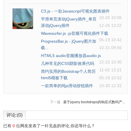
45
* 目前有  vt-right-top、vt-left-to
46
* vt-center-center、vt-right-cen
C3.js - 一款Javascript可视化图表插件
47
* vt-right-bottom            
10-26 10:06
48
* 其中 vt-right-top、vt-left-top、
平滑单页滚动jQuery插件_单页
49
* 如果需要使用 则加上 vt-fixed，如： vt-
滚动jQuery插件
12-26 13:22
50
* 每一个位置 css class 都有一个  同级 .
51
* 该参数最终会传递给 $.addClass()    
Wavesurfer.js -js音频可视化插件下载
52
*/
05-19 10:42
ProgressBar.js - jQuery图片加
53
offset: 
'vt-right-top'
,
载...
10-31 09:56
54
/** * 样式* @type {null|Object} */
55
style: 
null
,
HTML5 audio音频播放器audio.js
56
},
12-22 10:30
几种常见的CSS阴影效果代码
11-02 13:21
简约实用的Bootstrap个人简历
html5模板下载
05-19 10:52
一款简单的纯js滑动按钮插件
10-30 12:32
下一篇 :
基于jquery bootstraps的响应式数码产...
评论:(0)
已有
0
位网友发表了一针见血的评论,你还等什么？