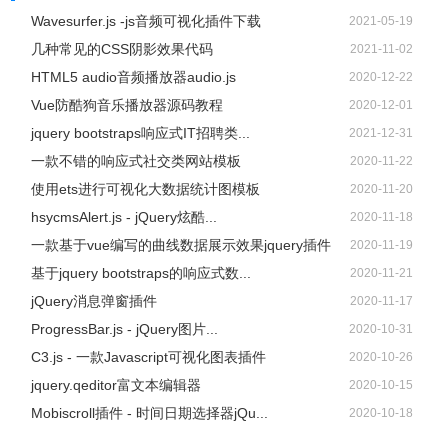
Wavesurfer.js -js音频可视化插件下载
2021-05-19
几种常见的CSS阴影效果代码
2021-11-02
HTML5 audio音频播放器audio.js
2020-12-22
Vue防酷狗音乐播放器源码教程
2020-12-01
jquery bootstraps响应式IT招聘类...
2021-12-31
一款不错的响应式社交类网站模板
2020-11-22
使用ets进行可视化大数据统计图模板
2020-11-20
hsycmsAlert.js - jQuery炫酷...
2020-11-18
一款基于vue编写的曲线数据展示效果jquery插件
2020-11-19
基于jquery bootstraps的响应式数...
2020-11-21
jQuery消息弹窗插件
2020-11-17
ProgressBar.js - jQuery图片...
2020-10-31
C3.js - 一款Javascript可视化图表插件
2020-10-26
jquery.qeditor富文本编辑器
2020-10-15
Mobiscroll插件 - 时间日期选择器jQu...
2020-10-18