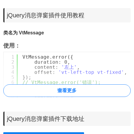
jQuery消息弹窗插件使用教程
类名为 VtMessage
使用：
1
VtMessage.error({
2
duration: 0,
3
content: 
'左上'
,
4
offset: 
'vt-left-top vt-fixed'
,
5
});
6
// VtMessage.error('错误');      
7
VtMessage.info({
查看更多
8
duration: 0,
9
content: 
'中上'
,
10
offset: 
'vt-top-center vt-fixed'
11
});
12
VtMessage.success({
13
duration: 0,
jQuery消息弹窗插件下载地址
14
content: 
'右上'
,
15
offset: 
'vt-right-top vt-fixed'
16
});....