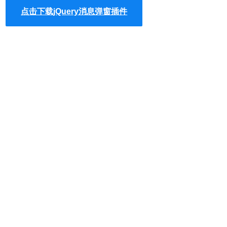
点击下载jQuery消息弹窗插件
具体可查看 index.html 或阅读源码. / js / message.js
配置如下：
1
/** 配置**/
1
_config: {
2
/*** 多少毫秒后关闭 <= 0 不关* @type {
3
duration: 2500,
4
/**    * 背景色     * @type {boolea
5
background: 
false
,
6
/**    * 前景色  * @type {null|str
7
color: 
null
,
8
/**  * 提示内容 * @type {string}   
9
content: 
''
,
10
/**   * 关闭时回调    * @type {null|
11
onclose: 
null
, 
// 图标            
12
icon: 
''
,
13
/** * 自动关闭时 延迟多久后移除 * @type 
14
animate_duration: 500,
15
/**  * 是否开启关闭按钮    * @type {b
16
closable: 
false
,
17
/** * 头部* @type {boolean|string}