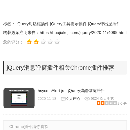
18
header: 
false
,
19
/** * 标题 与 header 二者只能存其一 head
20
title: 
false
,
21
/*** 底部* @type {boolean|string} 
22
footer: 
false
,
标签：
jQuery对话框插件
jQuery工具提示插件
jQuery弹出层插件
23
/*** 底部确认按钮 用户点击回调 * @type {b
24
confirm: 
function
(cb) {
转载必须注明来自：
https://huajiakeji.com/jquery/2020-11/4099.html
25
cb();
26
},
您的评分：
27
/**  * 底部确认按钮文字  * @type {str
28
confirm_text: 
'确认'
,
29
/**  * 底部取消按钮 用户点击回调 * @type 
30
cancel: 
function
(cb) {
31
cb();
jQuery消息弹窗插件相关Chrome插件推荐
32
},
33
/** * 底部取消按钮文字* @type {string
34
cancel_text: 
'取消'
,
35
/** *  宽度 高度  *  @type {Array} 
36
area: [],
hsycmsAlert.js - jQuery炫酷弹窗插件
37
/**   * 是否开启遮罩 * @type {boolea
38
mask: 
false
,
2020-11-18
0 人评论
9324 次人浏览
39
/**  * 父节点  * 父节点不存在会默认创建一个* @
2.0 分
40
parent: 
null
,
41
/** * 是否移除父节点  * @type {boole
42
remove_parent: 
false
,
43
/**             * 位置            
Chrome插件猜你喜欢
44
* @type {string} css class      