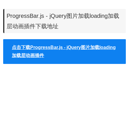
?
1
var
myProgress = $(
"#example"
).progres
2
imageUrl: 
'image.png'
,
3
imageHeight: 300,
ProgressBar.js - jQuery图片加载loading加载
4
imageWidth: 250
5
});
层动画插件下载地址
3、使用背景图片：
?
1
var
myProgress = $(
"#example"
).progres
点击下载ProgressBar.js - jQuery图片加载loading
2
imageUrl: 
'image.png'
,
加载层动画插件
3
imageHeight: 300,
4
imageWidth: 250,
5
backgroundImageUrl: 
'bg.png'
,
6
backgroundOpacity: 1
7
});          
ProgressBar.js插件的github网址为：
https://github.com/kelvinperrie/ProgressBar