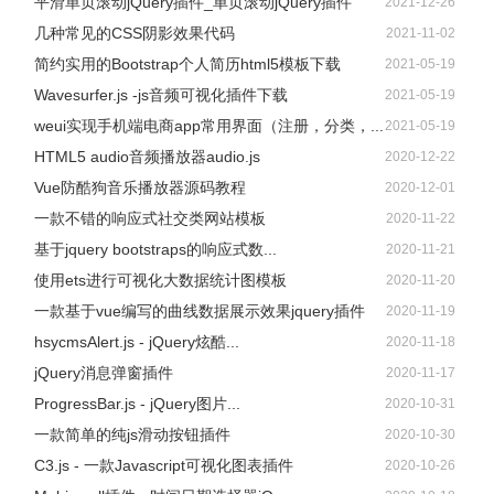
平滑单页滚动jQuery插件_单页滚动jQuery插件
2021-12-26
几种常见的CSS阴影效果代码
2021-11-02
简约实用的Bootstrap个人简历html5模板下载
2021-05-19
Wavesurfer.js -js音频可视化插件下载
2021-05-19
weui实现手机端电商app常用界面（注册，分类，...
2021-05-19
HTML5 audio音频播放器audio.js
2020-12-22
Vue防酷狗音乐播放器源码教程
2020-12-01
一款不错的响应式社交类网站模板
2020-11-22
基于jquery bootstraps的响应式数...
2020-11-21
使用ets进行可视化大数据统计图模板
2020-11-20
一款基于vue编写的曲线数据展示效果jquery插件
2020-11-19
hsycmsAlert.js - jQuery炫酷...
2020-11-18
jQuery消息弹窗插件
2020-11-17
ProgressBar.js - jQuery图片...
2020-10-31
一款简单的纯js滑动按钮插件
2020-10-30
C3.js - 一款Javascript可视化图表插件
2020-10-26