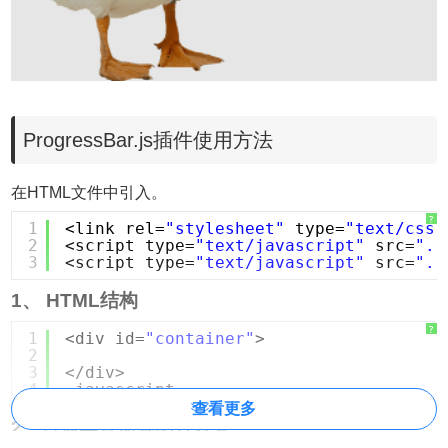
ProgressBar.js插件使用方法
在HTML文件中引入。
?
1
<link rel=
"stylesheet"
type=
"text/css"
2
<script type=
"text/javascript"
src=
"..
3
<script type=
"text/javascript"
src=
"..
1、 HTML结构
?
1
<div id=
"container"
>
2
3
</div>
4
javascript
查看更多
2、普通垂直加载图片效果：