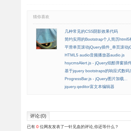
猜你喜欢
几种常见的CSS阴影效果代码
简约实用的Bootstrap个人简历html
平滑单页滚动jQuery插件_单页滚动jQ
HTML5 audio音频播放器audio.js
hsycmsAlert.js - jQuery炫酷弹窗插
基于jquery bootstraps的响应式数码产
ProgressBar.js - jQuery图片加载...
jquery.qeditor富文本编辑器
评论:(0)
已有
0
位网友发表了一针见血的评论,你还等什么？