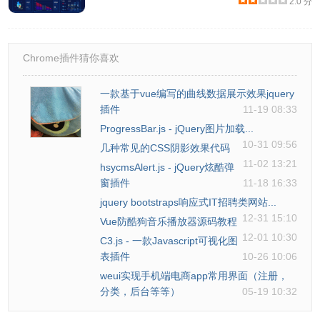
2.0 分
Chrome插件猜你喜欢
一款基于vue编写的曲线数据展示效果jquery
插件
11-19 08:33
ProgressBar.js - jQuery图片加载...
10-31 09:56
几种常见的CSS阴影效果代码
11-02 13:21
hsycmsAlert.js - jQuery炫酷弹
窗插件
11-18 16:33
jquery bootstraps响应式IT招聘类网站...
12-31 15:10
Vue防酷狗音乐播放器源码教程
12-01 10:30
C3.js - 一款Javascript可视化图
表插件
10-26 10:06
weui实现手机端电商app常用界面（注册，
分类，后台等等）
05-19 10:32