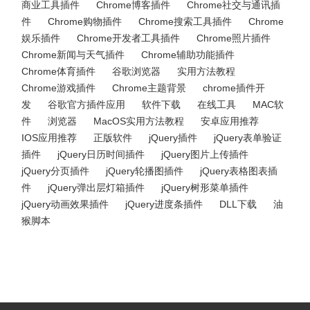
商业工具插件
Chrome博客插件
Chrome社交与通讯插
件
Chrome购物插件
Chrome搜索工具插件
Chrome
娱乐插件
Chrome开发者工具插件
Chrome照片插件
Chrome新闻与天气插件
Chrome辅助功能插件
Chrome体育插件
谷歌浏览器
实用方法教程
Chrome游戏插件
Chrome主题背景
chrome插件开
发
谷歌官方插件应用
软件下载
在线工具
MAC软
件
浏览器
MacOS实用方法教程
安卓应用推荐
IOS应用推荐
正版软件
jQuery插件
jQuery表单验证
插件
jQuery日历时间插件
jQuery图片上传插件
jQuery分页插件
jQuery轮播图插件
jQuery表格图表插
件
jQuery弹出层灯箱插件
jQuery树形菜单插件
jQuery动画效果插件
jQuery进度条插件
DLL下载
油
猴脚本