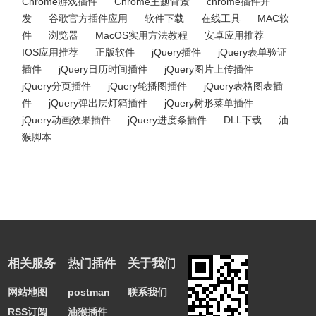
Chrome游戏插件
Chrome主题背景
chrome插件开
发
谷歌官方插件应用
软件下载
在线工具
MAC软
件
浏览器
MacOS实用方法教程
安卓应用推荐
IOS应用推荐
正版软件
jQuery插件
jQuery表单验证
插件
jQuery日历时间插件
jQuery图片上传插件
jQuery分页插件
jQuery轮播图插件
jQuery表格图表插
件
jQuery弹出层灯箱插件
jQuery树形菜单插件
jQuery动画效果插件
jQuery进度条插件
DLL下载
油
猴脚本
相关服务
热门插件
关于我们
网站地图
postman
联系我们
RSS订阅
油猴插件