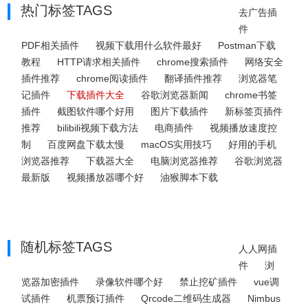
热门标签TAGS
去广告插
件
PDF相关插件
视频下载用什么软件最好
Postman下载
教程
HTTP请求相关插件
chrome搜索插件
网络安全
插件推荐
chrome阅读插件
翻译插件推荐
浏览器笔
记插件
下载插件大全
谷歌浏览器新闻
chrome书签
插件
截图软件哪个好用
图片下载插件
新标签页插件
推荐
bilibili视频下载方法
电商插件
视频播放速度控
制
百度网盘下载太慢
macOS实用技巧
好用的手机
浏览器推荐
下载器大全
电脑浏览器推荐
谷歌浏览器
最新版
视频播放器哪个好
油猴脚本下载
随机标签TAGS
人人网插
件
浏
览器加密插件
录像软件哪个好
禁止挖矿插件
vue调
试插件
机票预订插件
Qrcode二维码生成器
Nimbus