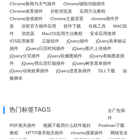
Chrome新闻与天气插件
Chrome辅助功能插件
Chrome体育插件
谷歌浏览器
实用方法教程
Chrome游戏插件
Chrome主题背景
chrome插件开
发
谷歌官方插件应用
软件下载
在线工具
MAC软
件
浏览器
MacOS实用方法教程
安卓应用推荐
IOS应用推荐
正版软件
jQuery插件
jQuery表单验证
插件
jQuery日历时间插件
jQuery图片上传插件
jQuery分页插件
jQuery轮播图插件
jQuery表格图表插
件
jQuery弹出层灯箱插件
jQuery树形菜单插件
jQuery动画效果插件
jQuery进度条插件
DLL下载
油
猴脚本
热门标签TAGS
去广告插
件
PDF相关插件
视频下载用什么软件最好
Postman下载
教程
HTTP请求相关插件
chrome搜索插件
网络安全