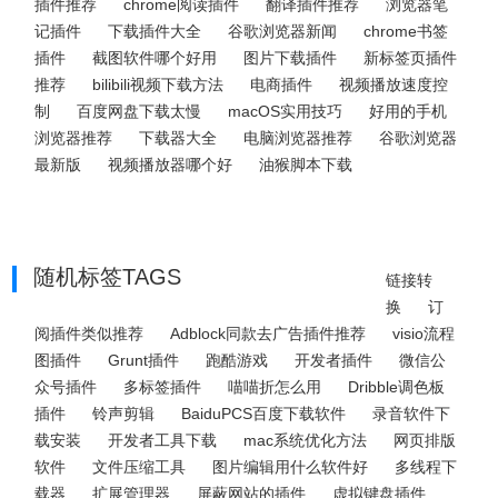
插件推荐
chrome阅读插件
翻译插件推荐
浏览器笔
记插件
下载插件大全
谷歌浏览器新闻
chrome书签
插件
截图软件哪个好用
图片下载插件
新标签页插件
推荐
bilibili视频下载方法
电商插件
视频播放速度控
制
百度网盘下载太慢
macOS实用技巧
好用的手机
浏览器推荐
下载器大全
电脑浏览器推荐
谷歌浏览器
最新版
视频播放器哪个好
油猴脚本下载
随机标签TAGS
链接转
换
订
阅插件类似推荐
Adblock同款去广告插件推荐
visio流程
图插件
Grunt插件
跑酷游戏
开发者插件
微信公
众号插件
多标签插件
喵喵折怎么用
Dribble调色板
插件
铃声剪辑
BaiduPCS百度下载软件
录音软件下
载安装
开发者工具下载
mac系统优化方法
网页排版
软件
文件压缩工具
图片编辑用什么软件好
多线程下
载器
扩展管理器
屏蔽网站的插件
虚拟键盘插件