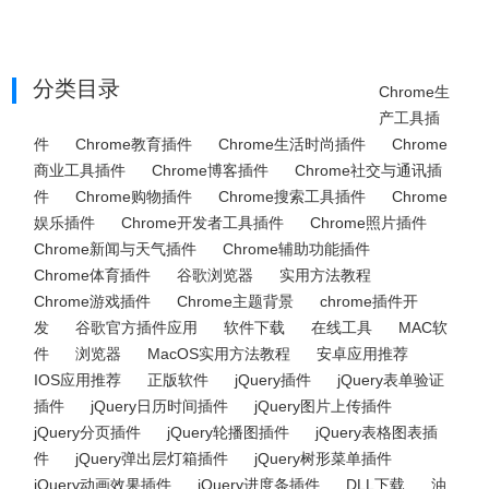
分类目录
Chrome生
产工具插
件
Chrome教育插件
Chrome生活时尚插件
Chrome
商业工具插件
Chrome博客插件
Chrome社交与通讯插
件
Chrome购物插件
Chrome搜索工具插件
Chrome
娱乐插件
Chrome开发者工具插件
Chrome照片插件
Chrome新闻与天气插件
Chrome辅助功能插件
Chrome体育插件
谷歌浏览器
实用方法教程
Chrome游戏插件
Chrome主题背景
chrome插件开
发
谷歌官方插件应用
软件下载
在线工具
MAC软
件
浏览器
MacOS实用方法教程
安卓应用推荐
IOS应用推荐
正版软件
jQuery插件
jQuery表单验证
插件
jQuery日历时间插件
jQuery图片上传插件
jQuery分页插件
jQuery轮播图插件
jQuery表格图表插
件
jQuery弹出层灯箱插件
jQuery树形菜单插件
jQuery动画效果插件
jQuery进度条插件
DLL下载
油