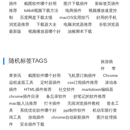
插件
截图软件哪个好用
图片下载插件
新标签页插件
推荐
bilibili视频下载方法
电商插件
视频播放速度控
制
百度网盘下载太慢
macOS实用技巧
好用的手机
浏览器推荐
下载器大全
电脑浏览器推荐
谷歌浏览器
最新版
视频播放器哪个好
油猴脚本下载
随机标签TAGS
旅游插
件
苹
果资讯
截图软件哪个好用
飞机票订购插件
Chrome
远程桌面工具
定时器插件
css订阅插件推荐
滚动条
插件
HTML插件推荐
社交软件
markdown编辑器
chrome插件目录
备忘录软件
抄笔记的软件推荐
mac输入法推荐
打卡插件
无痕浏览插件教程
签名工
具
系统优化软件哪个好
ppt制作软件
机动车限行查
询工具
游戏插件
chrome自动刷新插件
图片处理插
件
安全插件下载