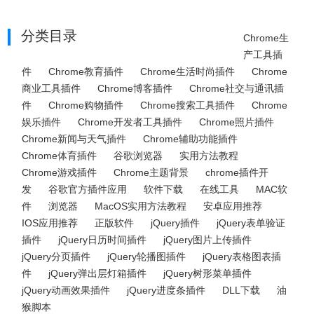
分类目录
Chrome生
产工具插
件
Chrome教育插件
Chrome生活时尚插件
Chrome
商业工具插件
Chrome博客插件
Chrome社交与通讯插
件
Chrome购物插件
Chrome搜索工具插件
Chrome
娱乐插件
Chrome开发者工具插件
Chrome照片插件
Chrome新闻与天气插件
Chrome辅助功能插件
Chrome体育插件
谷歌浏览器
实用方法教程
Chrome游戏插件
Chrome主题背景
chrome插件开
发
谷歌官方插件应用
软件下载
在线工具
MAC软
件
浏览器
MacOS实用方法教程
安卓应用推荐
IOS应用推荐
正版软件
jQuery插件
jQuery表单验证
插件
jQuery日历时间插件
jQuery图片上传插件
jQuery分页插件
jQuery轮播图插件
jQuery表格图表插
件
jQuery弹出层灯箱插件
jQuery树形菜单插件
jQuery动画效果插件
jQuery进度条插件
DLL下载
油
猴脚本