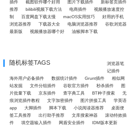
插件
截图软件哪个好用
图片下载插件
新标签页插件
推荐
bilibili视频下载方法
电商插件
视频播放速度控
制
百度网盘下载太慢
macOS实用技巧
好用的手机
浏览器推荐
下载器大全
电脑浏览器推荐
谷歌浏览器
最新版
视频播放器哪个好
油猴脚本下载
随机标签TAGS
浏览器笔
记插件
海外用户必备插件
数据统计插件
Grunt插件
相似网
站发掘
文件分组插件
谷歌官方插件
秒杀插件
图
片批量下载
京东插件
查字典工具
BT种子搜索
无
痕浏览插件教程
文字加密插件
图片拼接工具
学英语
app
大脚插件
脚本下载
小说阅读器推荐
桌面便
签工具推荐
出行助手推荐
文库搜索神器
滚动特效插
件
填空题输入插件
网盾安全插件
IDM版本更新