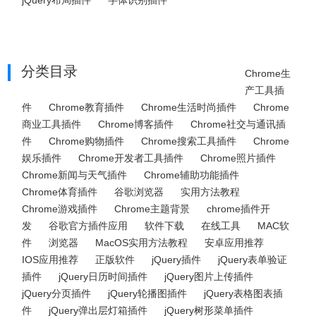
jQuery布局插件
字体识别插件
分类目录
Chrome生
产工具插
件
Chrome教育插件
Chrome生活时尚插件
Chrome
商业工具插件
Chrome博客插件
Chrome社交与通讯插
件
Chrome购物插件
Chrome搜索工具插件
Chrome
娱乐插件
Chrome开发者工具插件
Chrome照片插件
Chrome新闻与天气插件
Chrome辅助功能插件
Chrome体育插件
谷歌浏览器
实用方法教程
Chrome游戏插件
Chrome主题背景
chrome插件开
发
谷歌官方插件应用
软件下载
在线工具
MAC软
件
浏览器
MacOS实用方法教程
安卓应用推荐
IOS应用推荐
正版软件
jQuery插件
jQuery表单验证
插件
jQuery日历时间插件
jQuery图片上传插件
jQuery分页插件
jQuery轮播图插件
jQuery表格图表插
件
jQuery弹出层灯箱插件
jQuery树形菜单插件