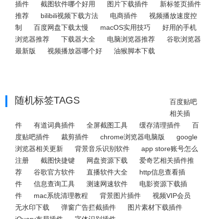
插件
截图软件哪个好用
图片下载插件
新标签页插件
推荐
bilibili视频下载方法
电商插件
视频播放速度控
制
百度网盘下载太慢
macOS实用技巧
好用的手机
浏览器推荐
下载器大全
电脑浏览器推荐
谷歌浏览器
最新版
视频播放器哪个好
油猴脚本下载
随机标签TAGS
百度贴吧
相关插
件
有道词典插件
全屏截图工具
缓存清理插件
百
度贴吧插件
裁剪插件
chrome浏览器电脑版
google
浏览器相关更新
背景音乐识别软件
app store账号怎么
注册
截图快捷键
网盘资源下载
爱奇艺相关插件推
荐
谷歌官方软件
直播软件大全
http信息查看插
件
信息查询工具
测速网速软件
电影资源下载插
件
mac系统清理教程
背景图片插件
视频VIP会员
无水印下载
弹窗广告拦截插件
图片素材下载插件