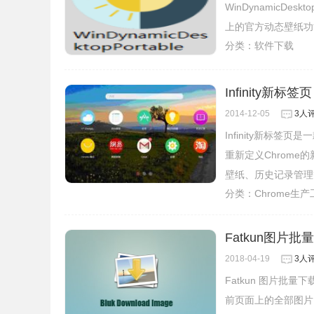
WinDynamicDe
上的官方动态壁纸功
分类：
软件下载
Infinity新标
2014-12-05
3人
Infinity新标
重新定义Chrom
壁纸、历史记录管理
分类：
Chrome生
Fatkun图片批量
2018-04-19
3人
Fatkun 图片批
前页面上的全部图片