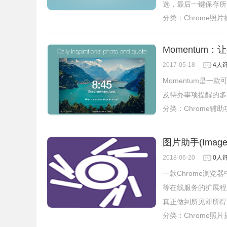
选，最后一键保存所
分类：
Chrome照
Momentum
2017-05-18
4人
Momentum是一
及待办事项提醒的多
分类：
Chrome辅
图片助手(Image
2018-06-20
0人
一款Chrome浏
等在线服务的扩展程
真正做到所见即所得
分类：
Chrome照