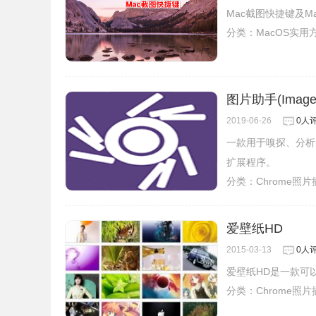
Mac截图快捷键及M
分类：
MacOS实用
图片助手(Image
2019-06-26
0人
一款用于嗅探、分析
扩展程序。
分类：
Chrome照
爱壁纸HD
2015-03-13
0人
爱壁纸HD是一款可
分类：
Chrome照