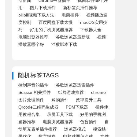
器新闻
chrome书签插件
截图软件哪个好
用
图片下载插件
新标签页插件推荐
bilibili视频下载方法
电商插件
视频播放速
度控制
百度网盘下载太慢
macOS实用技
巧
好用的手机浏览器推荐
下载器大全
电脑浏览器推荐
谷歌浏览器最新版
视频
播放器哪个好
油猴脚本下载
随机标签TAGS
控制声音的插件
谷歌浏览器迅雷插件
Session相关插件
纸牌游戏推荐
chrome
图片处理插件
购物插件
效率提升工具
Qrcode二维码生成器
PDM下载器
插件使
用教程合集
录屏工具下载
好用的手机浏
览器推荐
电脑浏览器推荐
色盲插件
自
动填充表单插件推荐
浏览器模式
搜索结
果优化
数字键盘
电脑截图怎么截
文件