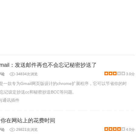
for Gmail：发送邮件再也不会忘记秘密抄送了
评论
34834次浏览
3.0分
 Gmail是一款专为Gmail网页版设计的chrome扩展程序，它可以节省你的时
忘记设定抄送cc和秘密抄送BCC等问题。
交与通讯插件
：统计你在网站上的花费时间
评论
29821次浏览
4.0分