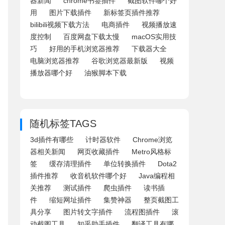
器新闻
chrome书签插件
截图软件哪个好
用
图片下载插件
新标签页插件推荐
bilibili视频下载方法
电商插件
视频播放速
度控制
百度网盘下载太慢
macOS实用技
巧
好用的手机浏览器推荐
下载器大全
电脑浏览器推荐
谷歌浏览器最新版
视频
播放器哪个好
油猴脚本下载
随机标签TAGS
3d插件有哪些
计时器软件
Chrome浏览
器相关新闻
网页收藏插件
Metro风格标
签
缓存清理插件
单位转换插件
Dota2
插件推荐
收音机软件哪个好
Java编程相
关推荐
测试插件
爬虫插件
读书插
件
缩短网址插件
集赞神器
整页截图工
具分享
图片转文字插件
流程图插件
滚
动截图工具
知乎助手插件
翻译工具有哪