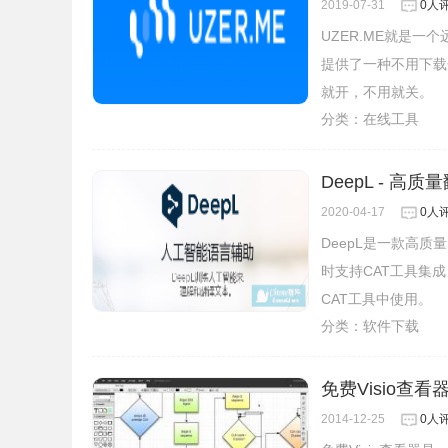
2019-07-31
0人
UZER.ME就是
提供了一种不用下载
就开，不用就关。
分类：
在线工具
DeepL - 高
2020-04-17
0人
DeepL是一款高
时支持CAT工具集
CAT工具中使用。​
分类：
软件下载
免费Visio查看器L
2014-12-25
0人