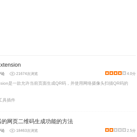
xtension
评论
21674次浏览
4.0分
 Extension是一款允许当前页面生成QR码，并使用网络摄像头扫描QR码的
产工具插件
览器的网页二维码生成功能的方法
评论
18463次浏览
2.5分