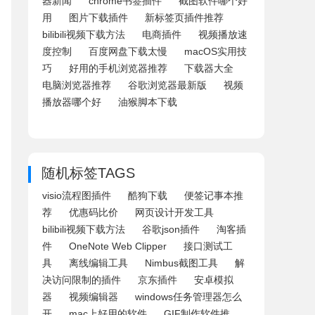
器新闻
chrome书签插件
截图软件哪个好
用
图片下载插件
新标签页插件推荐
bilibili视频下载方法
电商插件
视频播放速
度控制
百度网盘下载太慢
macOS实用技
巧
好用的手机浏览器推荐
下载器大全
电脑浏览器推荐
谷歌浏览器最新版
视频
播放器哪个好
油猴脚本下载
随机标签TAGS
visio流程图插件
酷狗下载
便签记事本推
荐
优惠码比价
网页设计开发工具
bilibili视频下载方法
谷歌json插件
淘客插
件
OneNote Web Clipper
接口测试工
具
离线编辑工具
Nimbus截图工具
解
决访问限制的插件
京东插件
安卓模拟
器
视频编辑器
windows任务管理器怎么
开
mac上好用的软件
GIF制作软件推