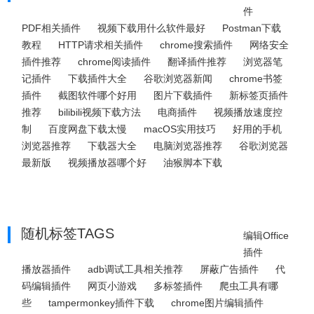
件
PDF相关插件
视频下载用什么软件最好
Postman下载
教程
HTTP请求相关插件
chrome搜索插件
网络安全
插件推荐
chrome阅读插件
翻译插件推荐
浏览器笔
记插件
下载插件大全
谷歌浏览器新闻
chrome书签
插件
截图软件哪个好用
图片下载插件
新标签页插件
推荐
bilibili视频下载方法
电商插件
视频播放速度控
制
百度网盘下载太慢
macOS实用技巧
好用的手机
浏览器推荐
下载器大全
电脑浏览器推荐
谷歌浏览器
最新版
视频播放器哪个好
油猴脚本下载
随机标签TAGS
编辑Office
插件
播放器插件
adb调试工具相关推荐
屏蔽广告插件
代
码编辑插件
网页小游戏
多标签插件
爬虫工具有哪
些
tampermonkey插件下载
chrome图片编辑插件