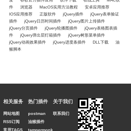
发
谷歌官方插件应用
软件下载
在线工具
MAC软
件
浏览器
MacOS实用方法教程
安卓应用推荐
IOS应用推荐
正版软件
jQuery插件
jQuery表单验证
插件
jQuery日历时间插件
jQuery图片上传插件
jQuery分页插件
jQuery轮播图插件
jQuery表格图表插
件
jQuery弹出层灯箱插件
jQuery树形菜单插件
jQuery动画效果插件
jQuery进度条插件
DLL下载
油
猴脚本
相关服务
热门插件
关于我们
网站地图
postman
联系我们
RSS订阅
油猴插件
常用TAGS
tampermonkey