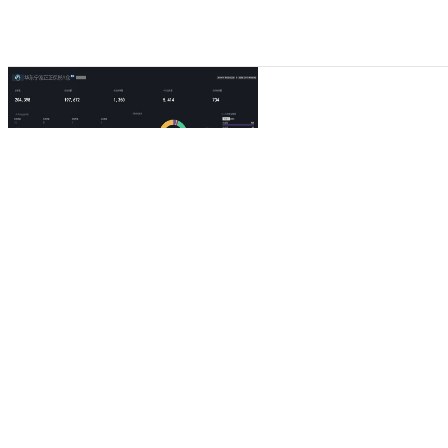
echarts货物订单管理图表插件
2021-08-23
0人评论
7070次浏览
2.2分
本文介绍的是一款基于echarts实现的后台货物管理订单统计图
分类：
jQuery表格图表插件