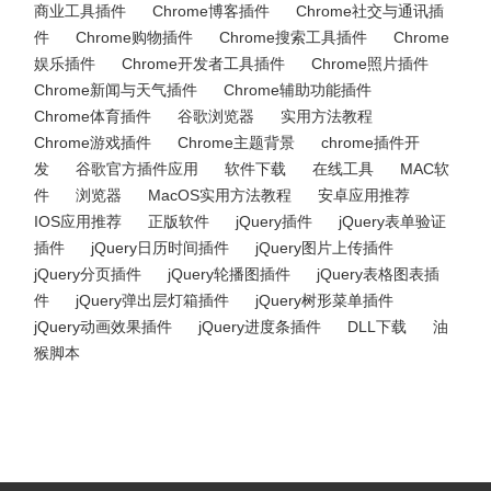
商业工具插件
Chrome博客插件
Chrome社交与通讯插
件
Chrome购物插件
Chrome搜索工具插件
Chrome
娱乐插件
Chrome开发者工具插件
Chrome照片插件
Chrome新闻与天气插件
Chrome辅助功能插件
Chrome体育插件
谷歌浏览器
实用方法教程
Chrome游戏插件
Chrome主题背景
chrome插件开
发
谷歌官方插件应用
软件下载
在线工具
MAC软
件
浏览器
MacOS实用方法教程
安卓应用推荐
IOS应用推荐
正版软件
jQuery插件
jQuery表单验证
插件
jQuery日历时间插件
jQuery图片上传插件
jQuery分页插件
jQuery轮播图插件
jQuery表格图表插
件
jQuery弹出层灯箱插件
jQuery树形菜单插件
jQuery动画效果插件
jQuery进度条插件
DLL下载
油
猴脚本