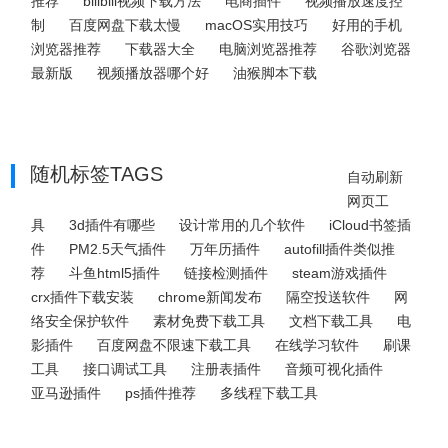
推荐
bilibili视频下载方法
电商插件
视频播放速度控
制
百度网盘下载太慢
macOS实用技巧
好用的手机
浏览器推荐
下载器大全
电脑浏览器推荐
谷歌浏览器
最新版
视频播放器哪个好
油猴脚本下载
随机标签TAGS
自动刷新
网页工
具
3d插件有哪些
设计常用的几个软件
iCloud书签插
件
PM2.5天气插件
万年历插件
autofill插件类似推
荐
斗鱼html5插件
链接检测插件
steam游戏插件
crx插件下载安装
chrome新闻发布
隔空投送软件
网
络安全保护软件
素材免费下载工具
文档下载工具
电
影插件
百度网盘不限速下载工具
在线学习软件
刷课
工具
接口调试工具
注册表插件
音频可视化插件
亚马逊插件
ps插件推荐
多线程下载工具