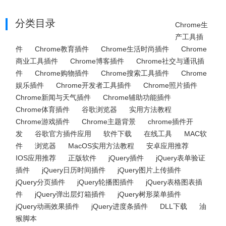
分类目录
Chrome生
产工具插
件
Chrome教育插件
Chrome生活时尚插件
Chrome
商业工具插件
Chrome博客插件
Chrome社交与通讯插
件
Chrome购物插件
Chrome搜索工具插件
Chrome
娱乐插件
Chrome开发者工具插件
Chrome照片插件
Chrome新闻与天气插件
Chrome辅助功能插件
Chrome体育插件
谷歌浏览器
实用方法教程
Chrome游戏插件
Chrome主题背景
chrome插件开
发
谷歌官方插件应用
软件下载
在线工具
MAC软
件
浏览器
MacOS实用方法教程
安卓应用推荐
IOS应用推荐
正版软件
jQuery插件
jQuery表单验证
插件
jQuery日历时间插件
jQuery图片上传插件
jQuery分页插件
jQuery轮播图插件
jQuery表格图表插
件
jQuery弹出层灯箱插件
jQuery树形菜单插件
jQuery动画效果插件
jQuery进度条插件
DLL下载
油
猴脚本