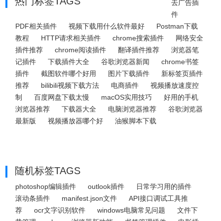
热门标签TAGS
去广告插
件
PDF相关插件
视频下载用什么软件最好
Postman下载
教程
HTTP请求相关插件
chrome搜索插件
网络安全
插件推荐
chrome阅读插件
翻译插件推荐
浏览器笔
记插件
下载插件大全
谷歌浏览器新闻
chrome书签
插件
截图软件哪个好用
图片下载插件
新标签页插件
推荐
bilibili视频下载方法
电商插件
视频播放速度控
制
百度网盘下载太慢
macOS实用技巧
好用的手机
浏览器推荐
下载器大全
电脑浏览器推荐
谷歌浏览器
最新版
视频播放器哪个好
油猴脚本下载
随机标签TAGS
photoshop编辑插件
outlook插件
日常学习用的插件
滚动条插件
manifest.json文件
API接口调试工具推
荐
ocr文字识别软件
windows电脑常见问题
文件下