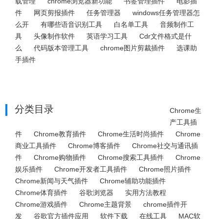
载管理
chrome浏览器新功能
书签管理插件
电影插
件
网页剪报插件
任务管理器
windows任务管理器怎
么开
有哪些语音识别工具
白名单工具
音频制作工
具
头像制作软件
英语学习工具
Cdr文件格式是什
么
代码版本管理工具
chrome图片剪裁插件
选课助
手插件
分类目录
Chrome生
产工具插
件
Chrome教育插件
Chrome生活时尚插件
Chrome
商业工具插件
Chrome博客插件
Chrome社交与通讯插
件
Chrome购物插件
Chrome搜索工具插件
Chrome
娱乐插件
Chrome开发者工具插件
Chrome照片插件
Chrome新闻与天气插件
Chrome辅助功能插件
Chrome体育插件
谷歌浏览器
实用方法教程
Chrome游戏插件
Chrome主题背景
chrome插件开
发
谷歌官方插件应用
软件下载
在线工具
MAC软