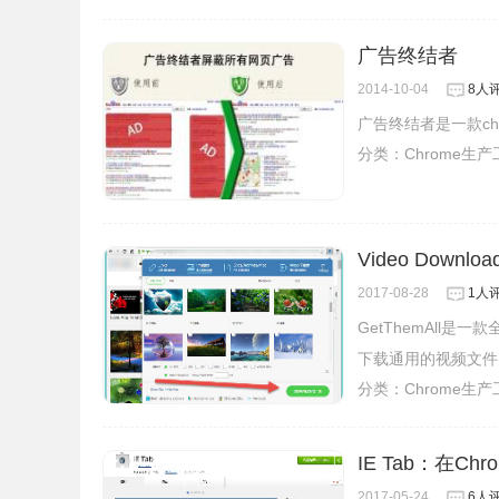
广告终结者
2014-10-04
8人
广告终结者是一款c
分类：
Chrome生
Video Downl
2017-08-28
1人
GetThemAll
下载通用的视频文件
分类：
Chrome生
IE Tab：在C
2017-05-24
6人