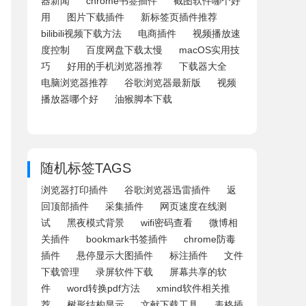
器新闻
chrome书签插件
截图软件哪个好
用
图片下载插件
新标签页插件推荐
bilibili视频下载方法
电商插件
视频播放速
度控制
百度网盘下载太慢
macOS实用技
巧
好用的手机浏览器推荐
下载器大全
电脑浏览器推荐
谷歌浏览器最新版
视频
播放器哪个好
油猴脚本下载
随机标签TAGS
浏览器打印插件
谷歌浏览器迅雷插件
返
回顶部插件
采集插件
网页速度在线测
试
黑夜模式背景
wifi密码查看
微博相
关插件
bookmark书签插件
chrome防毒
插件
悬停显示大图插件
标注插件
文件
下载管理
录屏软件下载
屏幕共享的软
件
word转换pdf方法
xmind软件相关推
荐
树形结构显示
文献下载工具
表格插