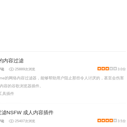
 可靠的内容过滤
评论
25889次浏览
3.0分
一款chrome的网络内容过滤器，能够帮助用户阻止那些令人讨厌的，甚至会伤害
内容的谷歌浏览器插件。
产工具插件
r - 过滤NSFW 成人内容插件
评论
25407次浏览
3.5分