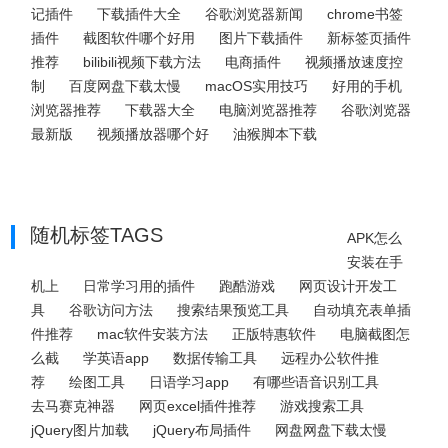
记插件
下载插件大全
谷歌浏览器新闻
chrome书签
插件
截图软件哪个好用
图片下载插件
新标签页插件
推荐
bilibili视频下载方法
电商插件
视频播放速度控
制
百度网盘下载太慢
macOS实用技巧
好用的手机
浏览器推荐
下载器大全
电脑浏览器推荐
谷歌浏览器
最新版
视频播放器哪个好
油猴脚本下载
随机标签TAGS
APK怎么
安装在手
机上
日常学习用的插件
跑酷游戏
网页设计开发工
具
谷歌访问方法
搜索结果预览工具
自动填充表单插
件推荐
mac软件安装方法
正版特惠软件
电脑截图怎
么截
学英语app
数据传输工具
远程办公软件推
荐
绘图工具
日语学习app
有哪些语音识别工具
去马赛克神器
网页excel插件推荐
游戏搜索工具
jQuery图片加载
jQuery布局插件
网盘网盘下载太慢