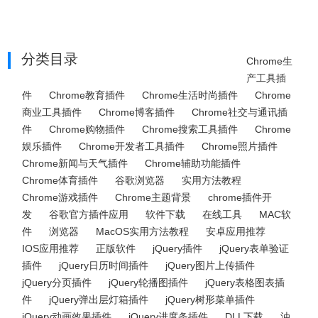
分类目录
Chrome生
产工具插
件
Chrome教育插件
Chrome生活时尚插件
Chrome
商业工具插件
Chrome博客插件
Chrome社交与通讯插
件
Chrome购物插件
Chrome搜索工具插件
Chrome
娱乐插件
Chrome开发者工具插件
Chrome照片插件
Chrome新闻与天气插件
Chrome辅助功能插件
Chrome体育插件
谷歌浏览器
实用方法教程
Chrome游戏插件
Chrome主题背景
chrome插件开
发
谷歌官方插件应用
软件下载
在线工具
MAC软
件
浏览器
MacOS实用方法教程
安卓应用推荐
IOS应用推荐
正版软件
jQuery插件
jQuery表单验证
插件
jQuery日历时间插件
jQuery图片上传插件
jQuery分页插件
jQuery轮播图插件
jQuery表格图表插
件
jQuery弹出层灯箱插件
jQuery树形菜单插件
jQuery动画效果插件
jQuery进度条插件
DLL下载
油