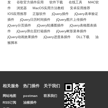
发
谷歌官方插件应用
软件下载
在线工具
MAC软
件
浏览器
MacOS实用方法教程
安卓应用推荐
IOS应用推荐
正版软件
jQuery插件
jQuery表单验证
插件
jQuery日历时间插件
jQuery图片上传插件
jQuery分页插件
jQuery轮播图插件
jQuery表格图表插
件
jQuery弹出层灯箱插件
jQuery树形菜单插件
jQuery动画效果插件
jQuery进度条插件
DLL下载
油
猴脚本
相关服务
热门插件
关于我们
网站地图
postman
联系我们
RSS订阅
油猴插件