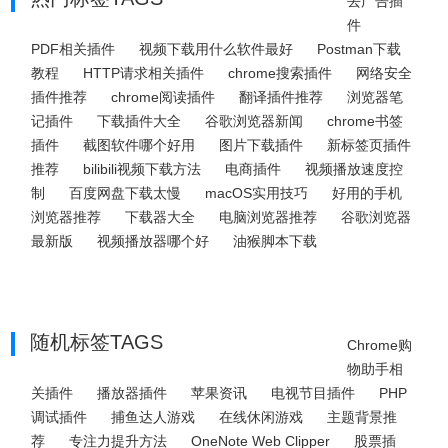
去广告插
件
PDF相关插件
视频下载用什么软件最好
Postman下载
教程
HTTP请求相关插件
chrome搜索插件
网络安全
插件推荐
chrome阅读插件
翻译插件推荐
浏览器笔
记插件
下载插件大全
谷歌浏览器新闻
chrome书签
插件
截图软件哪个好用
图片下载插件
新标签页插件
推荐
bilibili视频下载方法
电商插件
视频播放速度控
制
百度网盘下载太慢
macOS实用技巧
好用的手机
浏览器推荐
下载器大全
电脑浏览器推荐
谷歌浏览器
最新版
视频播放器哪个好
油猴脚本下载
随机标签TAGS
Chrome购
物助手相
关插件
播放器插件
苹果资讯
电视节目插件
PHP
调试插件
捕鱼达人游戏
在线休闲游戏
主题背景推
荐
专注力提升方法
OneNote Web Clipper
股票插