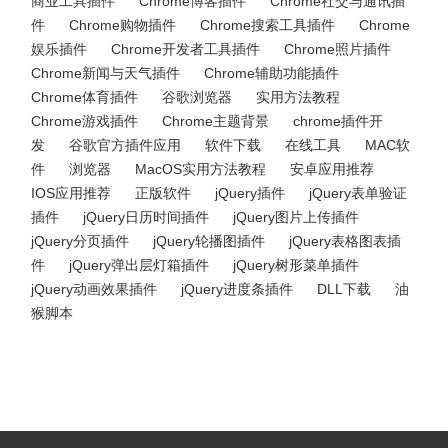
商业工具插件
Chrome博客插件
Chrome社交与通讯插
件
Chrome购物插件
Chrome搜索工具插件
Chrome
娱乐插件
Chrome开发者工具插件
Chrome照片插件
Chrome新闻与天气插件
Chrome辅助功能插件
Chrome体育插件
谷歌浏览器
实用方法教程
Chrome游戏插件
Chrome主题背景
chrome插件开
发
谷歌官方插件应用
软件下载
在线工具
MAC软
件
浏览器
MacOS实用方法教程
安卓应用推荐
IOS应用推荐
正版软件
jQuery插件
jQuery表单验证
插件
jQuery日历时间插件
jQuery图片上传插件
jQuery分页插件
jQuery轮播图插件
jQuery表格图表插
件
jQuery弹出层灯箱插件
jQuery树形菜单插件
jQuery动画效果插件
jQuery进度条插件
DLL下载
油
猴脚本