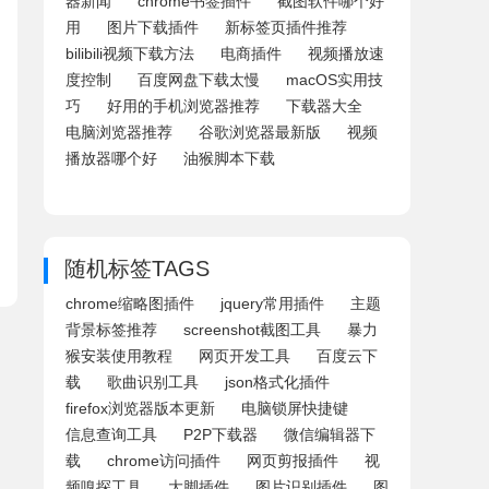
器新闻
chrome书签插件
截图软件哪个好
用
图片下载插件
新标签页插件推荐
bilibili视频下载方法
电商插件
视频播放速
度控制
百度网盘下载太慢
macOS实用技
巧
好用的手机浏览器推荐
下载器大全
电脑浏览器推荐
谷歌浏览器最新版
视频
播放器哪个好
油猴脚本下载
随机标签TAGS
chrome缩略图插件
jquery常用插件
主题
背景标签推荐
screenshot截图工具
暴力
猴安装使用教程
网页开发工具
百度云下
载
歌曲识别工具
json格式化插件
firefox浏览器版本更新
电脑锁屏快捷键
信息查询工具
P2P下载器
微信编辑器下
载
chrome访问插件
网页剪报插件
视
频嗅探工具
大脚插件
图片识别插件
图