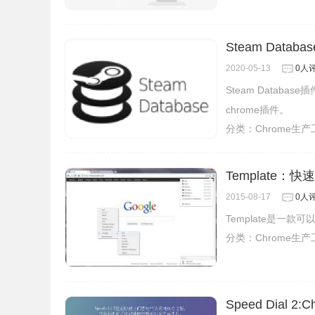
Steam Databa
2020-05-13
0人
Steam Datab
chrome插件。
分类：
Chrome生
Template
2015-08-17
0人
Template是一
分类：
Chrome生
Speed Dial 