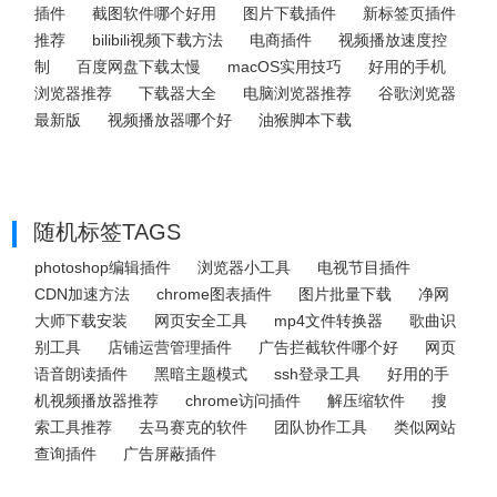
插件
截图软件哪个好用
图片下载插件
新标签页插件
推荐
bilibili视频下载方法
电商插件
视频播放速度控
制
百度网盘下载太慢
macOS实用技巧
好用的手机
浏览器推荐
下载器大全
电脑浏览器推荐
谷歌浏览器
最新版
视频播放器哪个好
油猴脚本下载
随机标签TAGS
photoshop编辑插件
浏览器小工具
电视节目插件
CDN加速方法
chrome图表插件
图片批量下载
净网
大师下载安装
网页安全工具
mp4文件转换器
歌曲识
别工具
店铺运营管理插件
广告拦截软件哪个好
网页
语音朗读插件
黑暗主题模式
ssh登录工具
好用的手
机视频播放器推荐
chrome访问插件
解压缩软件
搜
索工具推荐
去马赛克的软件
团队协作工具
类似网站
查询插件
广告屏蔽插件