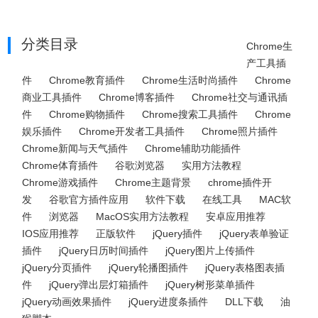
分类目录
Chrome生
产工具插
件
Chrome教育插件
Chrome生活时尚插件
Chrome
商业工具插件
Chrome博客插件
Chrome社交与通讯插
件
Chrome购物插件
Chrome搜索工具插件
Chrome
娱乐插件
Chrome开发者工具插件
Chrome照片插件
Chrome新闻与天气插件
Chrome辅助功能插件
Chrome体育插件
谷歌浏览器
实用方法教程
Chrome游戏插件
Chrome主题背景
chrome插件开
发
谷歌官方插件应用
软件下载
在线工具
MAC软
件
浏览器
MacOS实用方法教程
安卓应用推荐
IOS应用推荐
正版软件
jQuery插件
jQuery表单验证
插件
jQuery日历时间插件
jQuery图片上传插件
jQuery分页插件
jQuery轮播图插件
jQuery表格图表插
件
jQuery弹出层灯箱插件
jQuery树形菜单插件
jQuery动画效果插件
jQuery进度条插件
DLL下载
油