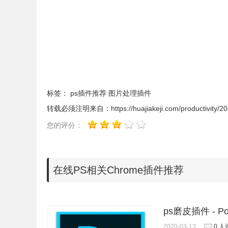
3.在新建或打开一张图片以后，用户就可以看到和
具，窗口的中间部分是打开或新建图片的效果预览
标签：
ps插件推荐
图片处理插件
转载必须注明来自：
https://huajiakeji.com/productivity/
您的评分：
在线PS相关Chrome插件推荐
ps磨皮插件 - Por
2020-03-13
0 人