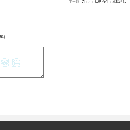
下一篇 :
Chrome粘贴插件：将其粘贴
填)
桌面版的PS软件来说功能上还是有些欠缺，但是处理普通的图片
可以使用，在线的意思就是说可以是谷歌浏览器来处理图片，而