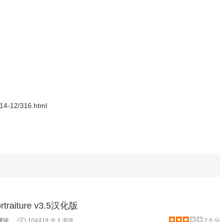
桌面版PS相似的处理画面，在该窗口的左侧是一些图片处理工
，窗口的右侧是图层、历史记录等状态工具，如图所示：
2014-12/316.html
traiture v3.5汉化版
评论
104419 次人浏览
2.6 分