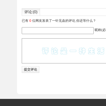
评论:(0)
已有
0
位网友发表了一针见血的评论,你还等什么？
昵称(必
在线PS的注意事项
1.在线PS虽然可以处理一下基本的图片，但是与
已经完全够用了。
2.在线PS并不是说一定要在网络正常的情况下才
不是在internet中。