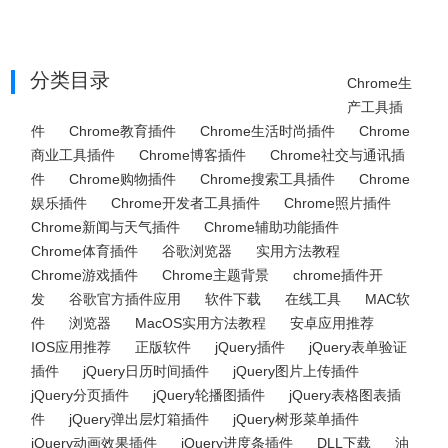
分类目录
Chrome生
产工具插
件
Chrome教育插件
Chrome生活时尚插件
Chrome
商业工具插件
Chrome博客插件
Chrome社交与通讯插
件
Chrome购物插件
Chrome搜索工具插件
Chrome
娱乐插件
Chrome开发者工具插件
Chrome照片插件
Chrome新闻与天气插件
Chrome辅助功能插件
Chrome体育插件
谷歌浏览器
实用方法教程
Chrome游戏插件
Chrome主题背景
chrome插件开
发
谷歌官方插件应用
软件下载
在线工具
MAC软
件
浏览器
MacOS实用方法教程
安卓应用推荐
IOS应用推荐
正版软件
jQuery插件
jQuery表单验证
插件
jQuery日历时间插件
jQuery图片上传插件
jQuery分页插件
jQuery轮播图插件
jQuery表格图表插
件
jQuery弹出层灯箱插件
jQuery树形菜单插件
jQuery动画效果插件
jQuery进度条插件
DLL下载
油