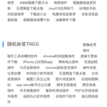
推荐
bilibili视频下载方法
电商插件
视频播放速度控
制
百度网盘下载太慢
macOS实用技巧
好用的手机
浏览器推荐
下载器大全
电脑浏览器推荐
谷歌浏览器
最新版
视频播放器哪个好
油猴脚本下载
随机标签TAGS
图像处理
插件
聊天工具有哪些软件
chrome时间提醒插件
搜索引擎插
件下载
iPhone上好用的app
网络电台插件
百度贴吧
插件
日历桌面插件
chrome新标签页插件
插件安装
位置在哪
时间统计软件推荐
百度网盘下载太慢
分流
抢票插件
截图工具怎么用
图片浏览插件
在线绘图网
站
app store账号怎么注册
脚本安装教程
网页表格
插件
学术搜索插件
兼容性测试插件
PDF文件阅读相
关推荐
远程办公软件推荐
在线学习软件
座位图表插
件