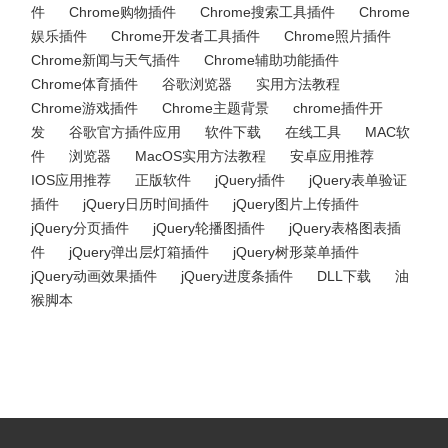
件
Chrome购物插件
Chrome搜索工具插件
Chrome
娱乐插件
Chrome开发者工具插件
Chrome照片插件
Chrome新闻与天气插件
Chrome辅助功能插件
Chrome体育插件
谷歌浏览器
实用方法教程
Chrome游戏插件
Chrome主题背景
chrome插件开
发
谷歌官方插件应用
软件下载
在线工具
MAC软
件
浏览器
MacOS实用方法教程
安卓应用推荐
IOS应用推荐
正版软件
jQuery插件
jQuery表单验证
插件
jQuery日历时间插件
jQuery图片上传插件
jQuery分页插件
jQuery轮播图插件
jQuery表格图表插
件
jQuery弹出层灯箱插件
jQuery树形菜单插件
jQuery动画效果插件
jQuery进度条插件
DLL下载
油
猴脚本