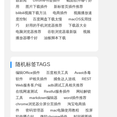
器新闻
chrome书签插件
截图软件哪个好
用
图片下载插件
新标签页插件推荐
bilibili视频下载方法
电商插件
视频播放速
度控制
百度网盘下载太慢
macOS实用技
巧
好用的手机浏览器推荐
下载器大全
电脑浏览器推荐
谷歌浏览器最新版
视频
播放器哪个好
油猴脚本下载
随机标签TAGS
编辑Office插件
百度相关工具
Avast杀毒
软件
IP相关插件
捕鱼达人游戏
REST
Web服务客户端
adb调试工具相关推荐
在线网速测试
Restful服务插件
网站解锁
工具
markdown编辑器
word插件推荐
chrome浏览器分屏分页插件
淘宝电商插
件
密码管理器
mac电脑使用教程
投屏
软件哪个好
微软chrome插件
时间视图插