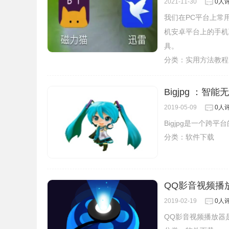
2021-11-30
0人
我们在PC平台上常
机安卓平台上的手机
具。
分类：
实用方法教程
Bigjpg ：智
2019-05-09
0人
Bigjpg是一个跨
分类：
软件下载
QQ影音视频播
2019-02-19
0人
QQ影音视频播放器