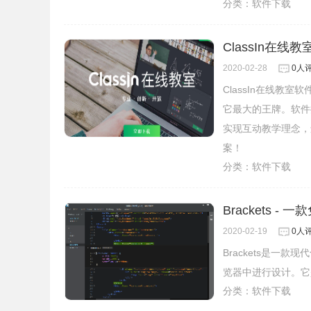
分类：
软件下载
ClassIn在线
2020-02-28
0人
ClassIn在线
它最大的王牌。软件
实现互动教学理念，
案！
分类：
软件下载
Brackets 
2020-02-19
0人
Brackets是
览器中进行设计。它
分类：
软件下载