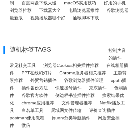
制
百度网盘下载太慢
macOS实用技巧
好用的手机
浏览器推荐
下载器大全
电脑浏览器推荐
谷歌浏览器
最新版
视频播放器哪个好
油猴脚本下载
随机标签TAGS
控制声音
的插件
常见社交工具
浏览器Cookies相关插件推荐
在线相册插
件
PPT在线幻灯片
Chrome服务器相关推荐
主题背
景推荐
外贸营销插件
谷歌浏览器插件管理
xpath插
件
插件备份方法
快速拨号插件
京东插件
色弱插
件
谷歌官方软件
侧边栏书签插件推荐
搜索结果优
化
chrome应用推荐
文件管理器推荐
Netflix播放工
具
白名单工具
局域网文件传输
评价查询插件
postman使用教程
jquery分类导航插件
网盾安全插
件
微信