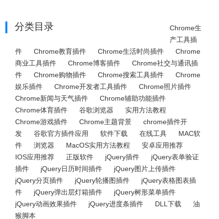
分类目录
Chrome生
产工具插
件
Chrome教育插件
Chrome生活时尚插件
Chrome
商业工具插件
Chrome博客插件
Chrome社交与通讯插
件
Chrome购物插件
Chrome搜索工具插件
Chrome
娱乐插件
Chrome开发者工具插件
Chrome照片插件
Chrome新闻与天气插件
Chrome辅助功能插件
Chrome体育插件
谷歌浏览器
实用方法教程
Chrome游戏插件
Chrome主题背景
chrome插件开
发
谷歌官方插件应用
软件下载
在线工具
MAC软
件
浏览器
MacOS实用方法教程
安卓应用推荐
IOS应用推荐
正版软件
jQuery插件
jQuery表单验证
插件
jQuery日历时间插件
jQuery图片上传插件
jQuery分页插件
jQuery轮播图插件
jQuery表格图表插
件
jQuery弹出层灯箱插件
jQuery树形菜单插件
jQuery动画效果插件
jQuery进度条插件
DLL下载
油
猴脚本