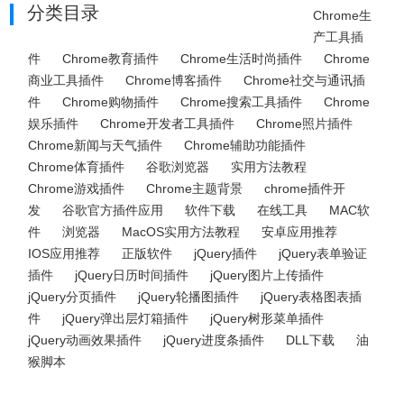
分类目录
Chrome生
产工具插
件
Chrome教育插件
Chrome生活时尚插件
Chrome
商业工具插件
Chrome博客插件
Chrome社交与通讯插
件
Chrome购物插件
Chrome搜索工具插件
Chrome
娱乐插件
Chrome开发者工具插件
Chrome照片插件
Chrome新闻与天气插件
Chrome辅助功能插件
Chrome体育插件
谷歌浏览器
实用方法教程
Chrome游戏插件
Chrome主题背景
chrome插件开
发
谷歌官方插件应用
软件下载
在线工具
MAC软
件
浏览器
MacOS实用方法教程
安卓应用推荐
IOS应用推荐
正版软件
jQuery插件
jQuery表单验证
插件
jQuery日历时间插件
jQuery图片上传插件
jQuery分页插件
jQuery轮播图插件
jQuery表格图表插
件
jQuery弹出层灯箱插件
jQuery树形菜单插件
jQuery动画效果插件
jQuery进度条插件
DLL下载
油
猴脚本