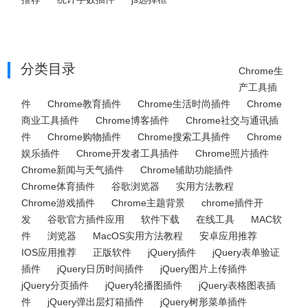
分类目录
Chrome生
产工具插
件
Chrome教育插件
Chrome生活时尚插件
Chrome
商业工具插件
Chrome博客插件
Chrome社交与通讯插
件
Chrome购物插件
Chrome搜索工具插件
Chrome
娱乐插件
Chrome开发者工具插件
Chrome照片插件
Chrome新闻与天气插件
Chrome辅助功能插件
Chrome体育插件
谷歌浏览器
实用方法教程
Chrome游戏插件
Chrome主题背景
chrome插件开
发
谷歌官方插件应用
软件下载
在线工具
MAC软
件
浏览器
MacOS实用方法教程
安卓应用推荐
IOS应用推荐
正版软件
jQuery插件
jQuery表单验证
插件
jQuery日历时间插件
jQuery图片上传插件
jQuery分页插件
jQuery轮播图插件
jQuery表格图表插
件
jQuery弹出层灯箱插件
jQuery树形菜单插件