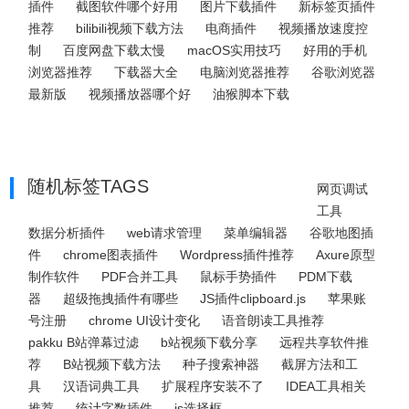
插件
截图软件哪个好用
图片下载插件
新标签页插件
推荐
bilibili视频下载方法
电商插件
视频播放速度控
制
百度网盘下载太慢
macOS实用技巧
好用的手机
浏览器推荐
下载器大全
电脑浏览器推荐
谷歌浏览器
最新版
视频播放器哪个好
油猴脚本下载
随机标签TAGS
网页调试
工具
数据分析插件
web请求管理
菜单编辑器
谷歌地图插
件
chrome图表插件
Wordpress插件推荐
Axure原型
制作软件
PDF合并工具
鼠标手势插件
PDM下载
器
超级拖拽插件有哪些
JS插件clipboard.js
苹果账
号注册
chrome UI设计变化
语音朗读工具推荐
pakku B站弹幕过滤
b站视频下载分享
远程共享软件推
荐
B站视频下载方法
种子搜索神器
截屏方法和工
具
汉语词典工具
扩展程序安装不了
IDEA工具相关
推荐
统计字数插件
js选择框