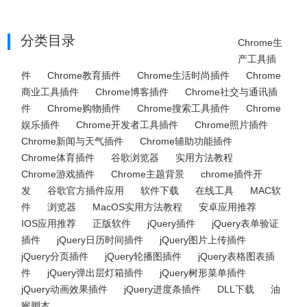
分类目录
Chrome生
产工具插
件
Chrome教育插件
Chrome生活时尚插件
Chrome
商业工具插件
Chrome博客插件
Chrome社交与通讯插
件
Chrome购物插件
Chrome搜索工具插件
Chrome
娱乐插件
Chrome开发者工具插件
Chrome照片插件
Chrome新闻与天气插件
Chrome辅助功能插件
Chrome体育插件
谷歌浏览器
实用方法教程
Chrome游戏插件
Chrome主题背景
chrome插件开
发
谷歌官方插件应用
软件下载
在线工具
MAC软
件
浏览器
MacOS实用方法教程
安卓应用推荐
IOS应用推荐
正版软件
jQuery插件
jQuery表单验证
插件
jQuery日历时间插件
jQuery图片上传插件
jQuery分页插件
jQuery轮播图插件
jQuery表格图表插
件
jQuery弹出层灯箱插件
jQuery树形菜单插件
jQuery动画效果插件
jQuery进度条插件
DLL下载
油
猴脚本