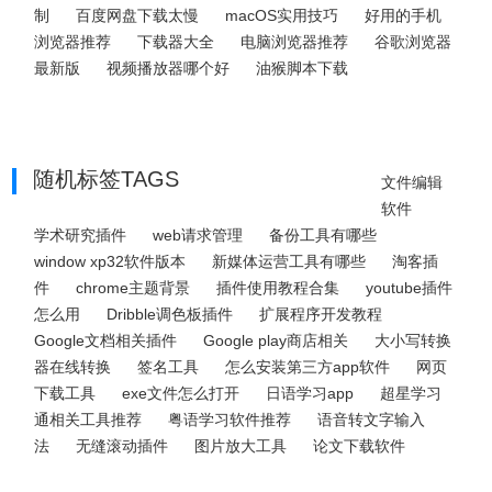
制
百度网盘下载太慢
macOS实用技巧
好用的手机
浏览器推荐
下载器大全
电脑浏览器推荐
谷歌浏览器
最新版
视频播放器哪个好
油猴脚本下载
随机标签TAGS
文件编辑
软件
学术研究插件
web请求管理
备份工具有哪些
window xp32软件版本
新媒体运营工具有哪些
淘客插
件
chrome主题背景
插件使用教程合集
youtube插件
怎么用
Dribble调色板插件
扩展程序开发教程
Google文档相关插件
Google play商店相关
大小写转换
器在线转换
签名工具
怎么安装第三方app软件
网页
下载工具
exe文件怎么打开
日语学习app
超星学习
通相关工具推荐
粤语学习软件推荐
语音转文字输入
法
无缝滚动插件
图片放大工具
论文下载软件